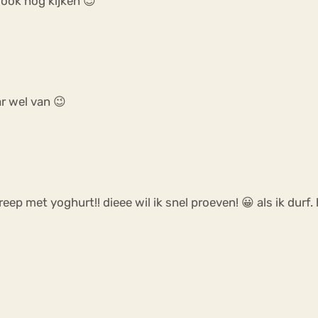
 ook nog kijken 😉
ar wel van 😉
 reep met yoghurt!! dieee wil ik snel proeven! 😀 als ik durf.