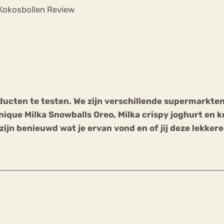
Chat
 Kokosbollen Review
Forum
s
Anorexia Nervosa
Eetbuien
Pi
ducten te testen. We zijn verschillende supermarkte
nique Milka Snowballs Oreo, Milka crispy joghurt en 
ijn benieuwd wat je ervan vond en of jij deze lekker