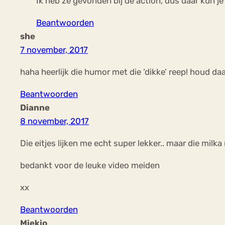
Ik heb ze gevonden bij de action, dus daar kun je
Beantwoorden
she
7 november, 2017
haha heerlijk die humor met die ‘dikke’ reep! houd da
Beantwoorden
Dianne
8 november, 2017
Die eitjes lijken me echt super lekker.. maar die milka
bedankt voor de leuke video meiden
xx
Beantwoorden
Miekio