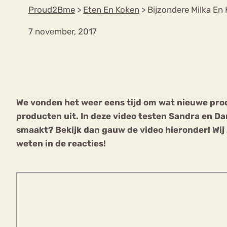
Proud2Bme
>
Eten En Koken
>
Bijzondere Milka En
7 november, 2017
VEEL GEZOCHTE TERMEN
Eetstoorni
Boulimia Nervosa
We vonden het weer eens tijd om wat nieuwe pro
Orthorexia
Afvallen
Angst
producten uit. In deze video testen Sandra en Da
smaakt? Bekijk dan gauw de video hieronder! Wij z
weten in de reacties!