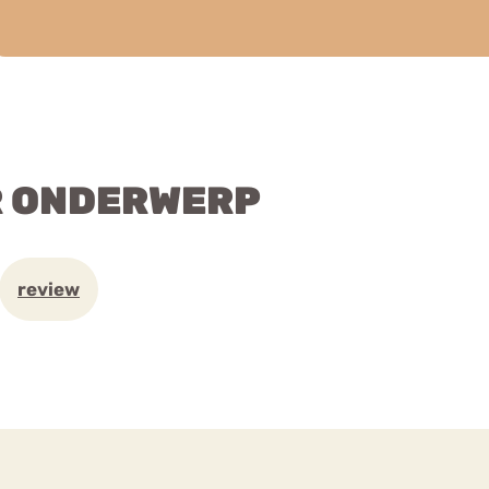
R ONDERWERP
review