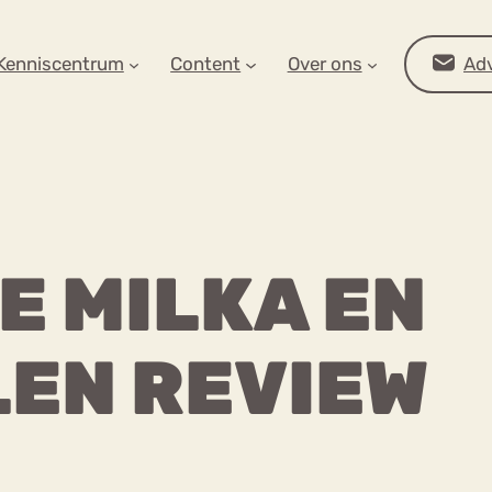
AR OP ZOEK?
Kenniscentrum
Content
Over ons
Adv
E MILKA EN
EN REVIEW
Advies