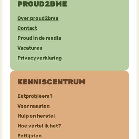
PROUD2BME
Over proud2bme
Contact
Proud in de media
Vacatures
Privacyverklaring
KENNISCENTRUM
Eetprobleem?
Voor naasten
Hulp en herstel
Hoe vertel ik het?
Eetlijsten