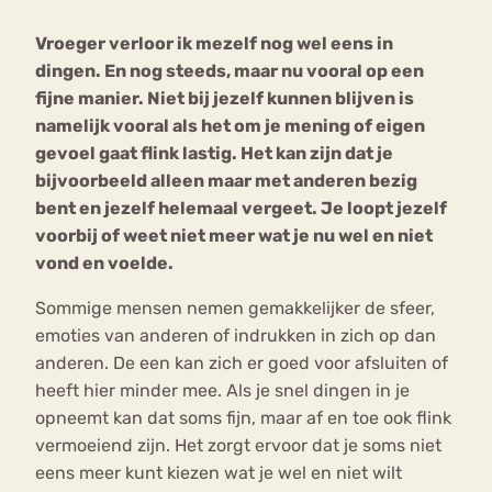
Vroeger verloor ik mezelf nog wel eens in
Bouli
dingen. En nog steeds, maar nu vooral op een
Chat
mia
fijne manier. Niet bij jezelf kunnen blijven is
Eetstoornis
Anorexia Nervosa
Nerv
namelijk vooral als het om je mening of eigen
osa
Forum
gevoel gaat flink lastig. Het kan zijn dat je
bijvoorbeeld alleen maar met anderen bezig
Eetbuien
Piekeren
Sport
Trauma
bent en jezelf helemaal vergeet. Je loopt jezelf
Orthorexia
Afvallen
Angst
voorbij of weet niet meer wat je nu wel en niet
vond en voelde.
Sommige mensen nemen gemakkelijker de sfeer,
emoties van anderen of indrukken in zich op dan
anderen. De een kan zich er goed voor afsluiten of
heeft hier minder mee. Als je snel dingen in je
opneemt kan dat soms fijn, maar af en toe ook flink
vermoeiend zijn. Het zorgt ervoor dat je soms niet
eens meer kunt kiezen wat je wel en niet wilt