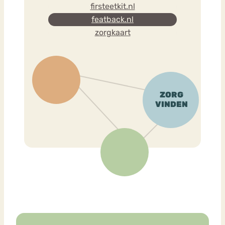
firsteetkit.nl
featback.nl
zorgkaart