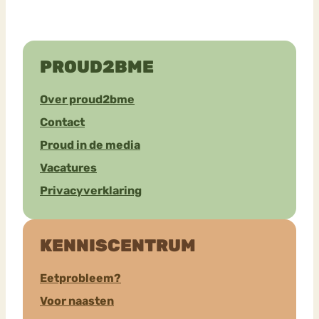
PROUD2BME
Over proud2bme
Contact
Proud in de media
Vacatures
Privacyverklaring
KENNISCENTRUM
Eetprobleem?
Voor naasten