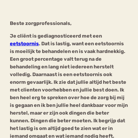
Bouli
Chat
Beste zorgprofessionals,
mia
Eetstoornis
Anorexia Nervosa
Nerv
Je cliënt is gediagnosticeerd met een
osa
Forum
eetstoornis
. Dat is lastig, want een eetstoornis
is moeilijk te behandelen en is vaak hardnekkig.
Eetbuien
Piekeren
Sport
Trauma
Een groot percentage valt terug na de
Orthorexia
Afvallen
Angst
behandeling en lang niet iedereen herstelt
volledig. Daarnaast is een eetstoornis ook
enorm gevaarlijk. Ik zie dat jullie altijd het beste
met clienten voorhebben en jullie best doen. Ik
ben heel erg te spreken over hoe de zorg bij mij
is gegaan en ik ben jullie heel dankbaar voor mijn
herstel, maar er zijn ook dingen die beter
kunnen. Dingen die beter moeten. Ik begrijp dat
het lastig is om altijd goed te zien wat er in
iemand omgaat en wat iemand nodig heeft.