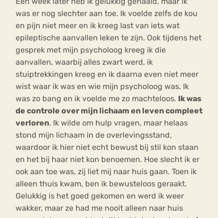
Een week later heb ik gelukkig gehaald, maar ik
was er nog slechter aan toe. Ik voelde zelfs de kou
en pijn niet meer en ik kreeg last van iets wat
epileptische aanvallen leken te zijn. Ook tijdens het
gesprek met mijn psycholoog kreeg ik die
aanvallen, waarbij alles zwart werd, ik
stuiptrekkingen kreeg en ik daarna even niet meer
wist waar ik was en wie mijn psycholoog was. Ik
was zo bang en ik voelde me zo machteloos.
Ik was
de controle over mijn lichaam en leven compleet
verloren
. Ik wilde om hulp vragen, maar helaas
stond mijn lichaam in de overlevingsstand,
waardoor ik hier niet echt bewust bij stil kon staan
en het bij haar niet kon benoemen. Hoe slecht ik er
ook aan toe was, zij liet mij naar huis gaan. Toen ik
alleen thuis kwam, ben ik bewusteloos geraakt.
Gelukkig is het goed gekomen en werd ik weer
wakker, maar ze had me nooit alleen naar huis