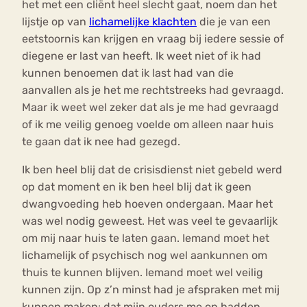
het met een cliënt heel slecht gaat, noem dan het
lijstje op van
lichamelijke klachten
die je van een
eetstoornis kan krijgen en vraag bij iedere sessie of
diegene er last van heeft. Ik weet niet of ik had
kunnen benoemen dat ik last had van die
aanvallen als je het me rechtstreeks had gevraagd.
Maar ik weet wel zeker dat als je me had gevraagd
of ik me veilig genoeg voelde om alleen naar huis
te gaan dat ik nee had gezegd.
Ik ben heel blij dat de crisisdienst niet gebeld werd
op dat moment en ik ben heel blij dat ik geen
dwangvoeding heb hoeven ondergaan. Maar het
was wel nodig geweest. Het was veel te gevaarlijk
om mij naar huis te laten gaan. Iemand moet het
lichamelijk of psychisch nog wel aankunnen om
thuis te kunnen blijven. Iemand moet wel veilig
kunnen zijn. Op z’n minst had je afspraken met mij
kunnen maken: dat mijn ouders me op hadden