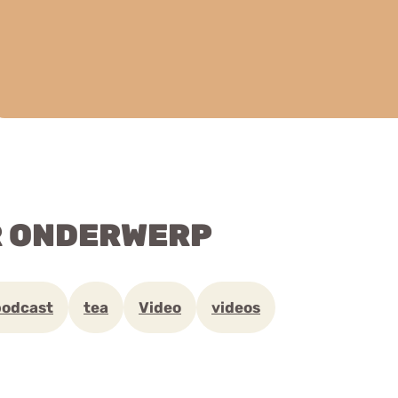
R ONDERWERP
podcast
tea
Video
videos