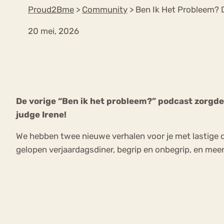
Proud2Bme
>
Community
>
Ben Ik Het Probleem? 
20 mei, 2026
VEEL GEZOCHTE TERMEN
Eetstoorni
Boulimia Nervosa
De vorige “Ben ik het probleem?” podcast zorgde 
Orthorexia
Afvallen
Angst
judge Irene!
We hebben twee nieuwe verhalen voor je met lastige d
gelopen verjaardagsdiner, begrip en onbegrip, en mee