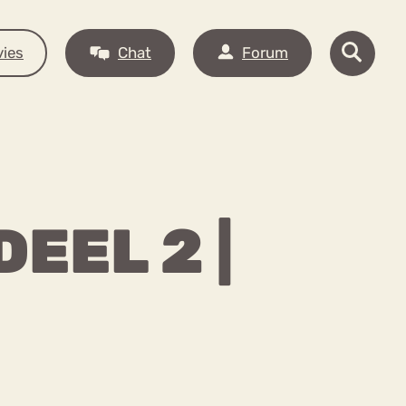
ies
Chat
Forum
EEL 2 |