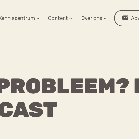
AR OP ZOEK?
Kenniscentrum
Content
Over ons
Adv
 PROBLEEM? D
DCAST
Advies