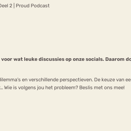
Chat
Deel 2 | Proud Podcast
Forum
s
Anorexia Nervosa
Eetbuien
Pi
voor wat leuke discussies op onze socials. Daarom do
ilemma’s en verschillende perspectieven. De keuze van ee
r… Wie is volgens jou het probleem? Beslis met ons mee!