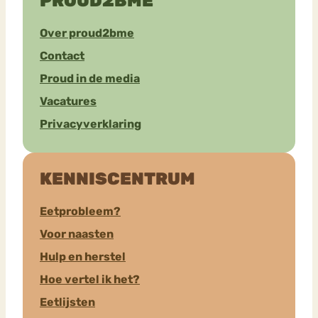
PROUD2BME
Over proud2bme
Contact
Proud in de media
Vacatures
Privacyverklaring
KENNISCENTRUM
Eetprobleem?
Voor naasten
Hulp en herstel
Hoe vertel ik het?
Eetlijsten