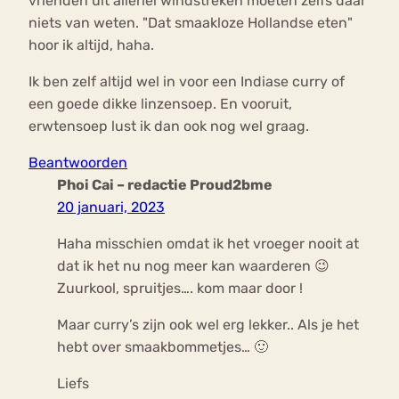
vrienden uit allerlei windstreken moeten zelfs daar
niets van weten. "Dat smaakloze Hollandse eten"
hoor ik altijd, haha.
Ik ben zelf altijd wel in voor een Indiase curry of
een goede dikke linzensoep. En vooruit,
erwtensoep lust ik dan ook nog wel graag.
Beantwoorden
Phoi Cai – redactie Proud2bme
20 januari, 2023
Haha misschien omdat ik het vroeger nooit at
dat ik het nu nog meer kan waarderen 😉
Zuurkool, spruitjes…. kom maar door !
Maar curry’s zijn ook wel erg lekker.. Als je het
hebt over smaakbommetjes… 🙂
Liefs