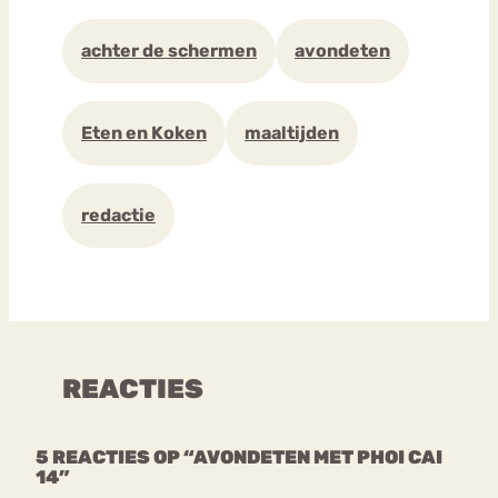
achter de schermen
avondeten
Eten en Koken
maaltijden
redactie
REACTIES
5 REACTIES OP “AVONDETEN MET PHOI CAI
14”