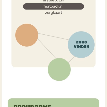
firsteetkit.nl
featback.nl
zorgkaart