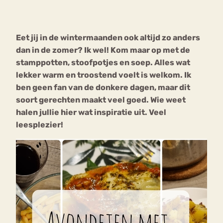
Bouli
Chat
Eet jij in de wintermaanden ook altijd zo anders
mia
Eetstoornis
Anorexia Nervosa
dan in de zomer? Ik wel! Kom maar op met de
Nerv
stamppotten, stoofpotjes en soep. Alles wat
osa
Forum
lekker warm en troostend voelt is welkom. Ik
Eetbuien
Piekeren
Sport
Trauma
ben geen fan van de donkere dagen, maar dit
Orthorexia
Afvallen
Angst
soort gerechten maakt veel goed. Wie weet
halen jullie hier wat inspiratie uit. Veel
leesplezier!