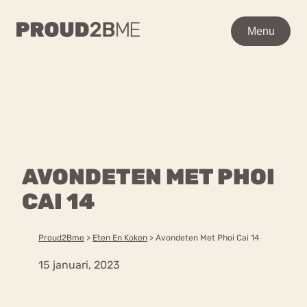
WAAR BEN JE NAAR OP
Menu
Menu
ZOEK?
Zoeken
Zoeken
Home
POPULAIRE PAGINA’S
Kenniscentrum
AVONDETEN MET PHOI
Ga
Over proud2bme
naar
CAI 14
Contact
Content
de
Proud in de media
inhoud
Vacatures
Proud2Bme
>
Eten En Koken
>
Avondeten Met Phoi Cai 14
Over ons
Privacyverklaring
15 januari, 2023
VEEL GEZOCHTE TERMEN
Advies