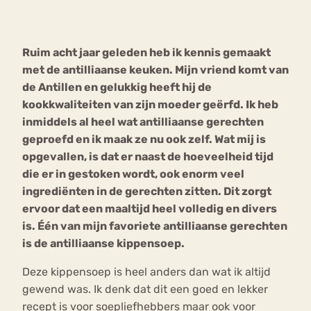
Bouli
Chat
Ruim acht jaar geleden heb ik kennis gemaakt
mia
Eetstoornis
Anorexia Nervosa
met de antilliaanse keuken. Mijn vriend komt van
Nerv
de Antillen en gelukkig heeft hij de
osa
Forum
kookkwaliteiten van zijn moeder geërfd. Ik heb
Eetbuien
Piekeren
Sport
Trauma
inmiddels al heel wat antilliaanse gerechten
Orthorexia
Afvallen
Angst
geproefd en ik maak ze nu ook zelf. Wat mij is
opgevallen, is dat er naast de hoeveelheid tijd
die er in gestoken wordt, ook enorm veel
ingrediënten in de gerechten zitten. Dit zorgt
ervoor dat een maaltijd heel volledig en divers
is. Één van mijn favoriete antilliaanse gerechten
is de antilliaanse kippensoep.
Deze kippensoep is heel anders dan wat ik altijd
gewend was. Ik denk dat dit een goed en lekker
recept is voor soepliefhebbers maar ook voor