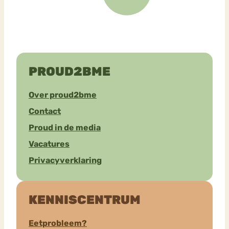
PROUD2BME
Over proud2bme
Contact
Proud in de media
Vacatures
Privacyverklaring
KENNISCENTRUM
Eetprobleem?