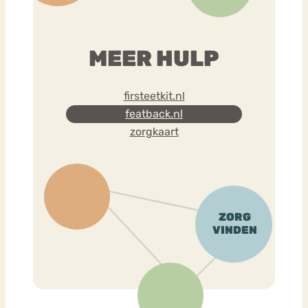
MEER HULP
firsteetkit.nl
featback.nl
zorgkaart