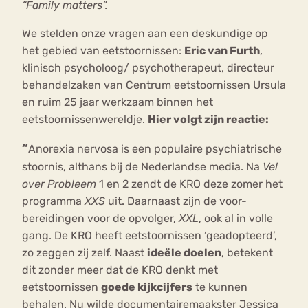
“Family matters”.
We stelden onze vragen aan een deskundige op
het gebied van eetstoornissen:
Eric van Furth
,
klinisch psycholoog/ psychotherapeut, directeur
behandelzaken van Centrum eetstoornissen Ursula
en ruim 25 jaar werkzaam binnen het
eetstoornissenwereldje.
Hier volgt zijn reactie:
“
Anorexia nervosa is een populaire psychiatrische
stoornis, althans bij de Nederlandse media. Na
Vel
over Probleem
1 en 2 zendt de KRO deze zomer het
programma
XXS
uit. Daarnaast zijn de voor-
bereidingen voor de opvolger,
XXL
, ook al in volle
gang. De KRO heeft eetstoornissen ‘geadopteerd’,
zo zeggen zij zelf. Naast
ideële doelen
, betekent
dit zonder meer dat de KRO denkt met
eetstoornissen
goede kijkcijfers
te kunnen
behalen. Nu wilde documentairemaakster Jessica