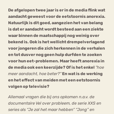
De afgelopen twee jaar is er in de media flink wat
Bouli
aandacht geweest voor de eetstoornis anorexia.
Chat
mia
Natuurlijk is dit goed, aangezien het van belang
Eetstoornis
Anorexia Nervosa
Nerv
is dat er aandacht wordt besteed aan een ziekte
osa
Forum
waar binnen de maatschappij nog weinig over
bekend is.
Ook is het wellicht drempelverlagend
Eetbuien
Piekeren
Sport
Trauma
voor jongeren die zich herkennen in de verhalen
Orthorexia
Afvallen
Angst
en tot dusver nog geen hulp durfden te zoeken
voor hun eet-problemen.
Maar heeft anorexia in
de media ook een keerzijde? Of is het enkel
“hoe
meer aandacht, hoe beter?”
En wat is de werking
en het effect van meiden met een eetstoornis
volgen op televisie?
Allemaal vragen die bij ons opkomen n.a.v. de
documentaire Vel over probleem, de serie XXS en
series als “Je zal het maar hebben” “Jong” en