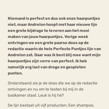
Bouli
Chat
Niemand is perfect en dus ook onze haarpuntjes
mia
Eetstoornis
Anorexia Nervosa
niet, maar Andrelon hoopt met haar nieuwe lijn
Nerv
een grote bijdrage te leveren aan het mooi
osa
Forum
maken van jouw haarpuntjes. Vorige week
Eetbuien
Piekeren
Sport
Trauma
ontvingen we een grote paarse doos op de
Orthorexia
Afvallen
Angst
redactie waarin de hele Perfecte Puntjes lijn van
Andrelon zat. Daar was ik best blij mee want mijn
haarpuntjes zijn verre van perfect. Ik heb
namelijk erg last van droge en gespleten
punten.
Onderstaand zie je de doos die we op de redactie
ontvingen en nu om te testen bij mij in de
badkamer staat. Leuk is hij hè?
De lijn bestaat uit vijf producten: Een shampoo,