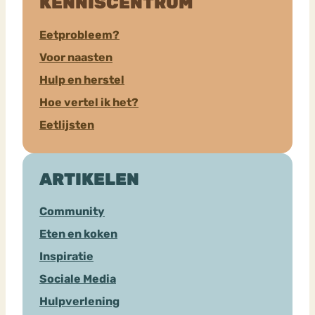
KENNISCENTRUM
Eetprobleem?
Voor naasten
Hulp en herstel
Hoe vertel ik het?
Eetlijsten
ARTIKELEN
Community
Eten en koken
Inspiratie
Sociale Media
Hulpverlening