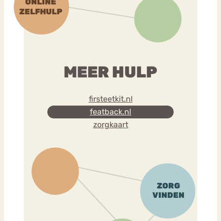
MEER HULP
firsteetkit.nl
featback.nl
zorgkaart