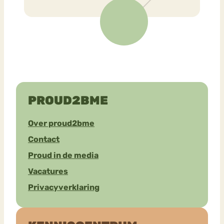
PROUD2BME
Over proud2bme
Contact
Proud in de media
Vacatures
Privacyverklaring