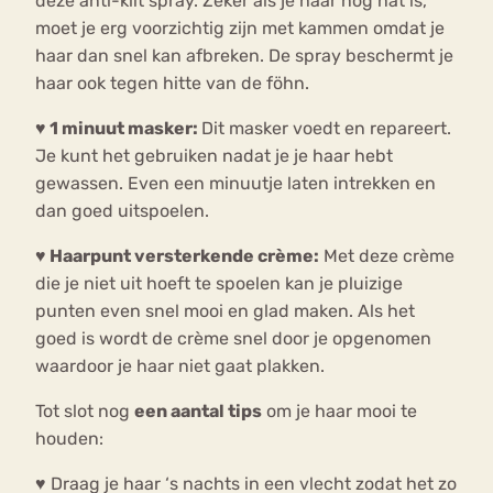
deze anti-klit spray. Zeker als je haar nog nat is,
moet je erg voorzichtig zijn met kammen omdat je
haar dan snel kan afbreken. De spray beschermt je
haar ook tegen hitte van de föhn.
♥ 1 minuut masker:
Dit masker voedt en repareert.
Je kunt het gebruiken nadat je je haar hebt
gewassen. Even een minuutje laten intrekken en
dan goed uitspoelen.
♥ Haarpunt versterkende crème:
Met deze crème
die je niet uit hoeft te spoelen kan je pluizige
punten even snel mooi en glad maken. Als het
goed is wordt de crème snel door je opgenomen
waardoor je haar niet gaat plakken.
Tot slot nog
een aantal tips
om je haar mooi te
houden:
♥ Draag je haar ‘s nachts in een vlecht zodat het zo