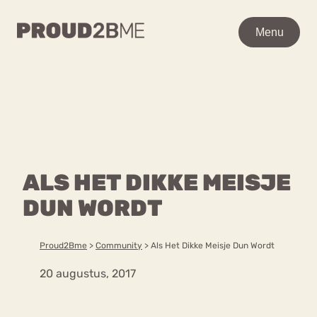
WAAR BEN JE NAAR OP
Menu
Menu
ZOEK?
Zoeken
Zoeken
Home
POPULAIRE PAGINA’S
Kenniscentrum
ALS HET DIKKE MEISJE
Ga
Over proud2bme
naar
DUN WORDT
Contact
Content
de
Proud in de media
inhoud
Vacatures
Proud2Bme
>
Community
>
Als Het Dikke Meisje Dun Wordt
Over ons
Privacyverklaring
20 augustus, 2017
VEEL GEZOCHTE TERMEN
Advies