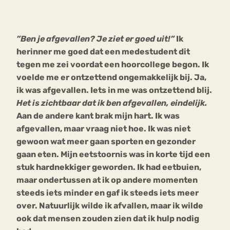
Bouli
Chat
”Ben je afgevallen? Je ziet er goed uit!”
Ik
mia
Eetstoornis
Anorexia Nervosa
herinner me goed dat een medestudent dit
Nerv
tegen me zei voordat een hoorcollege begon. Ik
osa
Forum
voelde me er ontzettend ongemakkelijk bij. Ja,
Eetbuien
Piekeren
Sport
Trauma
ik was afgevallen. Iets in me was ontzettend blij.
Orthorexia
Afvallen
Angst
Het is zichtbaar dat ik ben afgevallen, eindelijk.
Aan de andere kant brak mijn hart. Ik was
afgevallen, maar vraag niet hoe. Ik was niet
gewoon wat meer gaan sporten en gezonder
gaan eten. Mijn eetstoornis was in korte tijd een
stuk hardnekkiger geworden. Ik had eetbuien,
maar ondertussen at ik op andere momenten
steeds iets minder en gaf ik steeds iets meer
over. Natuurlijk wilde ik afvallen, maar ik wilde
ook dat mensen zouden zien dat ik hulp nodig