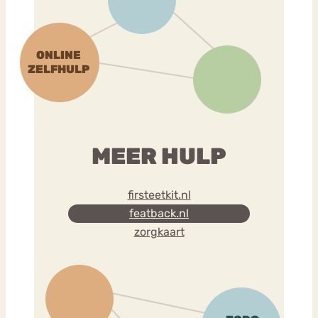
MEER HULP
firsteetkit.nl
featback.nl
zorgkaart