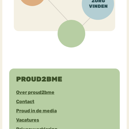
PROUD2BME
Over proud2bme
Contact
Proud in de media
Vacatures