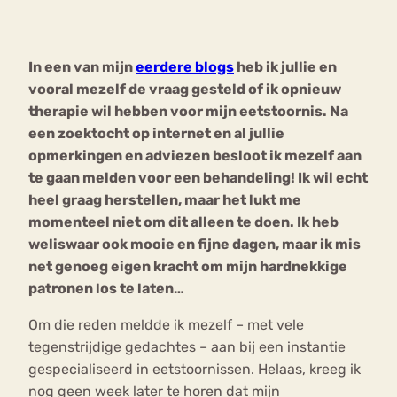
Bouli
Chat
In een van mijn
eerdere blogs
heb ik jullie en
mia
Eetstoornis
Anorexia Nervosa
vooral mezelf de vraag gesteld of ik opnieuw
Nerv
therapie wil hebben voor mijn eetstoornis. Na
osa
Forum
een zoektocht op internet en al jullie
Eetbuien
Piekeren
Sport
Trauma
opmerkingen en adviezen besloot ik mezelf aan
Orthorexia
Afvallen
Angst
te gaan melden voor een behandeling! Ik wil echt
heel graag herstellen, maar het lukt me
momenteel niet om dit alleen te doen. Ik heb
weliswaar ook mooie en fijne dagen, maar ik mis
net genoeg eigen kracht om mijn hardnekkige
patronen los te laten…
Om die reden meldde ik mezelf – met vele
tegenstrijdige gedachtes – aan bij een instantie
gespecialiseerd in eetstoornissen. Helaas, kreeg ik
nog geen week later te horen dat mijn