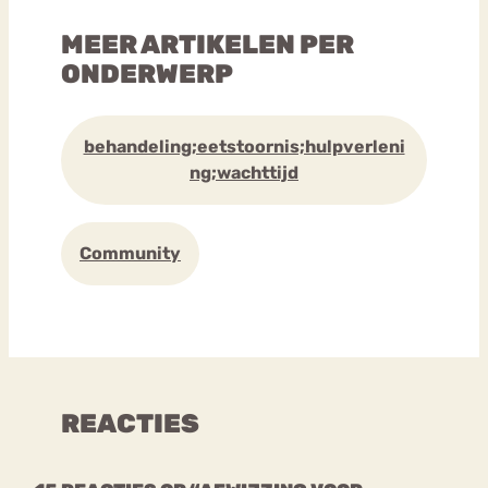
MEER ARTIKELEN PER
ONDERWERP
behandeling;eetstoornis;hulpverleni
ng;wachttijd
Community
REACTIES