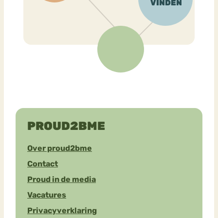
PROUD2BME
Over proud2bme
Contact
Proud in de media
Vacatures
Privacyverklaring