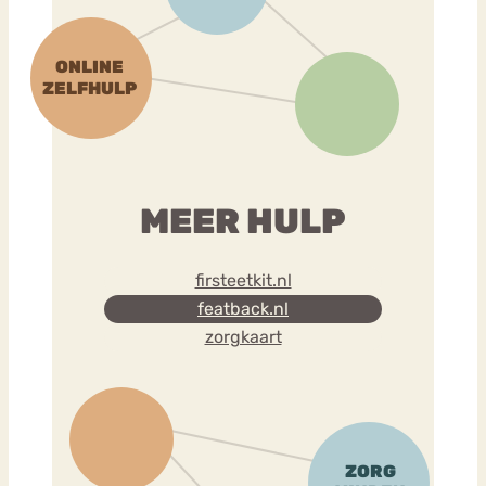
MEER HULP
firsteetkit.nl
featback.nl
zorgkaart