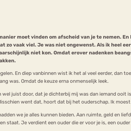
Chat
Forum
n manier moet vinden om afscheid van je te nemen. En
t zo vaak viel. Je was niet ongewenst. Als ik heel ee
s
Anorexia Nervosa
Eetbuien
Pi
t waarschijnlijk niet kon. Omdat erover nadenken bean
wakken.
len. En diep vanbinnen wist ik het al veel eerder, dan toe
bang was. Omdat de keuze erna onmenselijk leek.
wel juist door, dat je dichterbij mij was dan iemand ooit i
 Misschien went dat, hoort dat bij het ouderschap. Ik moes
 hadden we je alles kunnen bieden. Aan ruimte, geld en lie
en staat. Je verdient een ouder die er voor je is, een oud