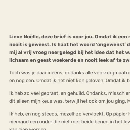
VEEL GEZOCHTE TERMEN
Lieve Noëlle, deze brief is voor jou. Omdat ik ee
nooit is geweest. Ik haat het woord ‘ongewenst’ da
Eetstoorni
Boulimia Nervosa
mij al vrij vroeg neergelegd bij het idee dat he
lichaam en geest woekerde en nooit leek af te z
Orthorexia
Afvallen
Angst
Toch was je daar ineens, ondanks alle voorzorgmaatrege
en nog een. Omdat ik het niet kon geloven. Omdat ik 
Ik heb zo veel gepraat, en gehuild. Ondanks, misschien 
dit alleen mijn keus was, terwijl het ook om jou ging.
Ik heb, en nog steeds, mezelf zo vervloekt. Op papier
niemand een ouder die niet met beide benen in het lev
kan zien worden.