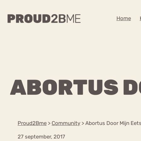
WAAR BEN JE NA
Home
Zoeken
Zoeken
Home
Kenniscentrum
POPULAIRE PAGINA’S
ABORTUS D
Ga
Content
naar
Over proud2bme
Over ons
de
Contact
inhoud
Proud in de media
Proud2Bme
>
Community
>
Abortus Door Mijn Eet
Vacatures
Privacyverklaring
27 september, 2017