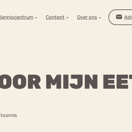
AR OP ZOEK?
Kenniscentrum
Content
Over ons
Adv
OOR MIJN E
Advies
stoornis