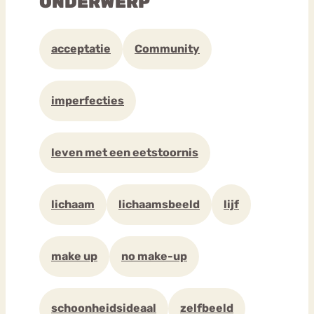
ONDERWERP
acceptatie
Community
imperfecties
leven met een eetstoornis
lichaam
lichaamsbeeld
lijf
make up
no make-up
schoonheidsideaal
zelfbeeld