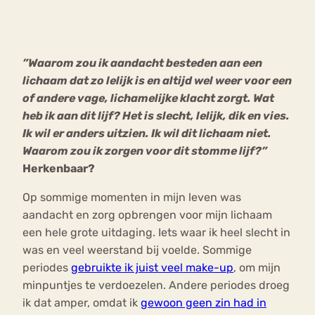
Bouli
Chat
mia
”Waarom zou ik aandacht besteden aan een
Eetstoornis
Anorexia Nervosa
Nerv
lichaam dat zo lelijk is en altijd wel weer voor een
osa
Forum
of andere vage, lichamelijke klacht zorgt. Wat
heb ik aan dit lijf? Het is slecht, lelijk, dik en vies.
Eetbuien
Piekeren
Sport
Trauma
Ik wil er anders uitzien. Ik wil dit lichaam niet.
Orthorexia
Afvallen
Angst
Waarom zou ik zorgen voor dit stomme lijf?”
Herkenbaar?
Op sommige momenten in mijn leven was
aandacht en zorg opbrengen voor mijn lichaam
een hele grote uitdaging. Iets waar ik heel slecht in
was en veel weerstand bij voelde. Sommige
periodes
gebruikte ik juist veel make-up
, om mijn
minpuntjes te verdoezelen. Andere periodes droeg
ik dat amper, omdat ik
gewoon geen zin had in