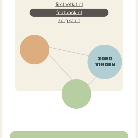
firsteetkit.nl
featback.nl
zorgkaart