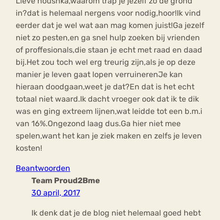
Lieve noushka,waarom trap je jezelf zo de grond
in?dat is helemaal nergens voor nodig,hoor!Ik vind
eerder dat je wel wat aan mag komen juist!Ga jezelf
niet zo pesten,en ga snel hulp zoeken bij vrienden
of proffesionals,die staan je echt met raad en daad
bij.Het zou toch wel erg treurig zijn,als je op deze
manier je leven gaat lopen verruinerenJe kan
hieraan doodgaan,weet je dat?En dat is het echt
totaal niet waard.Ik dacht vroeger ook dat ik te dik
was en ging extreem lijnen,wat leidde tot een b.m.i
van 16%.Ongezond laag dus.Ga hier niet mee
spelen,want het kan je ziek maken en zelfs je leven
kosten!
Beantwoorden
Team Proud2Bme
30 april, 2017
Ik denk dat je de blog niet helemaal goed hebt