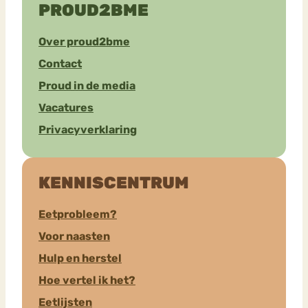
PROUD2BME
Over proud2bme
Contact
Proud in de media
Vacatures
Privacyverklaring
KENNISCENTRUM
Eetprobleem?
Voor naasten
Hulp en herstel
Hoe vertel ik het?
Eetlijsten