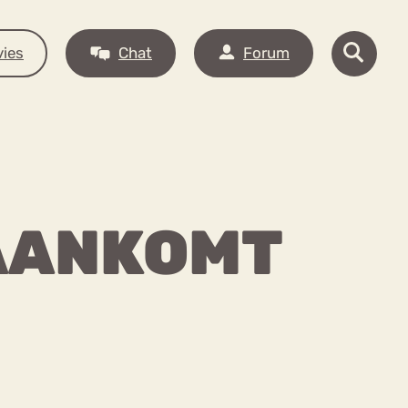
ies
Chat
Forum
 AANKOMT