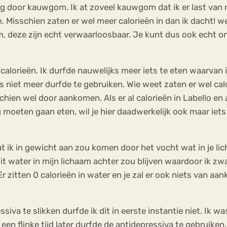
dag door kauwgom. Ik at zoveel kauwgom dat ik er last van m
 Misschien zaten er wel meer calorieën in dan ik dacht! w
gom, deze zijn echt verwaarloosbaar. Je kunt dus ook ech
lorieën. Ik durfde nauwelijks meer iets te eten waarvan ik
o’s niet meer durfde te gebruiken. Wie weet zaten er wel ca
chien wel door aankomen. Als er al calorieën in Labello en
 moeten gaan eten, wil je hier daadwerkelijk ook maar ie
at ik in gewicht aan zou komen door het vocht wat in je li
dit water in mijn lichaam achter zou blijven waardoor ik zwa
Er zitten 0 calorieën in water en je zal er ook niets van a
a te slikken durfde ik dit in eerste instantie niet. Ik was
een flinke tijd later durfde de antidepressiva te gebruiken.