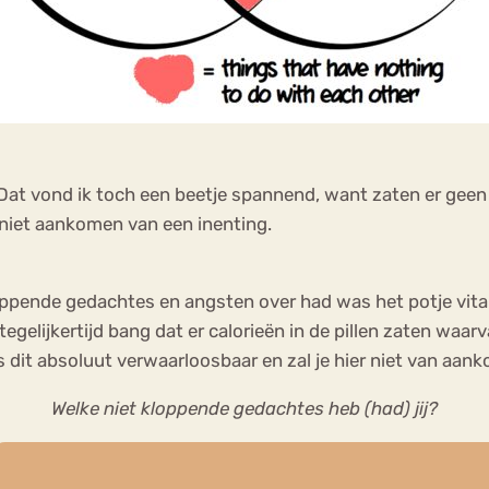
. Dat vond ik toch een beetje spannend, want zaten er gee
 niet aankomen van een inenting.
oppende gedachtes en angsten over had was het potje vitam
 tegelijkertijd bang dat er calorieën in de pillen zaten waa
 is dit absoluut verwaarloosbaar en zal je hier niet van aan
Welke niet kloppende gedachtes heb (had) jij?