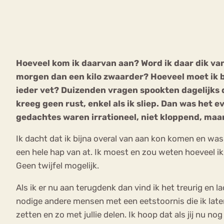
VEEL GEZOCHTE TERMEN
Hoeveel kom ik daarvan aan? Word ik daar dik van
morgen dan een kilo zwaarder? Hoeveel moet ik 
Eetstoorni
Boulimia Nervosa
ieder vet? Duizenden vragen spookten dagelijks d
kreeg geen rust, enkel als ik sliep. Dan was het 
Orthorexia
Afvallen
Angst
gedachtes waren irrationeel, niet kloppend, maar 
Ik dacht dat ik bijna overal van aan kon komen en was 
een hele hap van at. Ik moest en zou weten hoeveel ik
Geen twijfel mogelijk.
Als ik er nu aan terugdenk dan vind ik het treurig en
nodige andere mensen met een eetstoornis die ik late
zetten en zo met jullie delen. Ik hoop dat als jij nu n