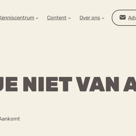
AR OP ZOEK?
Kenniscentrum
Content
Over ons
Adv
JE NIET VAN
Advies
 Aankomt