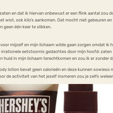
zaten en dat ik hiervan onbewust er een flink aantal zou do
 het wist, ook kilo’s aankomen. Dat mocht niet gebeuren e
 geen één keer te slikken.
voor mijzelf en mijn lichaam wilde gaan zorgen omdat ik he
 irrationele eetstoornis gedachtes door mijn hoofd: zaten 
mijn huid in mijn lichaam terechtkomen en zou ik er zonder
ody lotion bevat geen calorieën en deze kunnen sowieso ni
r de activiteit van het jezelf insmeren zou je zelfs wele