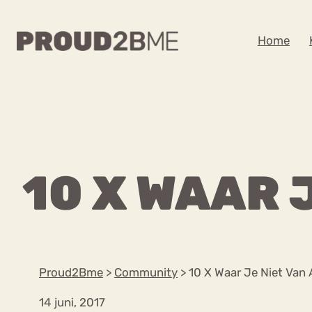
WAAR BEN JE NA
Home
Zoeken
Zoeken
Home
Kenniscentrum
POPULAIRE PAGINA’S
10 X WAAR 
Ga
Content
naar
Over proud2bme
Over ons
de
Contact
inhoud
Proud in de media
Proud2Bme
>
Community
>
10 X Waar Je Niet Van
Vacatures
Privacyverklaring
14 juni, 2017