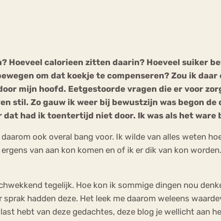
Chat
Forum
? Hoeveel calorieen zitten daarin? Hoeveel suiker be
bewegen om dat koekje te compenseren? Zou ik daar 
s
Anorexia Nervosa
Eetbuien
Pi
oor mijn hoofd. Eetgestoorde vragen die er voor zorgd
even stil. Zo gauw ik weer bij bewustzijn was begon de
dat had ik toentertijd niet door. Ik was als het ware
daarom ook overal bang voor. Ik wilde van alles weten hoeve
 ergens van aan kon komen en of ik er dik van kon worden.
 lachwekkend tegelijk. Hoe kon ik sommige dingen nou denken
r sprak hadden deze. Het leek me daarom weleens waardevo
og last hebt van deze gedachtes, deze blog je wellicht aan h