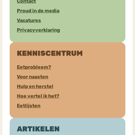
Contact
Proud in de media
Vacatures
Privacyverklaring
KENNISCENTRUM
Eetprobleem?
Voor naasten
Hulp en herstel
Hoe vertel ik het?
Eetlijsten
ARTIKELEN