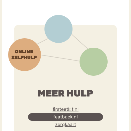
MEER HULP
firsteetkit.nl
featback.nl
zorgkaart