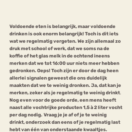
Bouli
Chat
mia
Voldoende eten is belangrijk, maar voldoende
Eetstoornis
Anorexia Nervosa
Nerv
drinken is ook enorm belangrijk! Toch is dit iets
osa
Forum
wat we regelmatig vergeten. We zijn allemaal zo
druk met school of werk, dat we soms na de
Eetbuien
Piekeren
Sport
Trauma
koffie of het glas melk in de ochtend ineens
Orthorexia
Afvallen
Angst
merken dat we tot 16:00 uur niets meer hebben
gedronken. Oeps! Toch zijn er door de dag heen
allerlei signalen geweest die ons duidelijk
maakten dat we te weinig dronken. Ja, dat kan je
merken, zeker als je regelmatig te weinig drinkt
.
Nog even voor de goede orde, een mens heeft
naast alle vochtrijke producten 1,5 à 2 liter vocht
per dag nodig.
Vraag je je af of je te weinig
drinkt, onderzoek dan eens of je regelmatig last
hebt van één van onderstaande kwaaltjes.