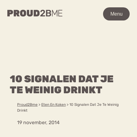
WAAR BEN JE NAAR OP
Menu
Menu
ZOEK?
Zoeken
Zoeken
Home
POPULAIRE PAGINA’S
Kenniscentrum
10 SIGNALEN DAT JE
Ga
Over proud2bme
naar
TE WEINIG DRINKT
Contact
Content
de
Proud in de media
inhoud
Vacatures
Proud2Bme
>
Eten En Koken
>
10 Signalen Dat Je Te Weinig
Over ons
Privacyverklaring
Drinkt
19 november, 2014
VEEL GEZOCHTE TERMEN
Advies