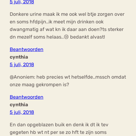
5 juli, 2018
Donkere urine maak ik me ook wel btje zorgen over
en soms hfdpijn..ik meet mijn drinken ook
dwangmatig af wat kn ik daar aan doen?ts sterker
dn mezelf soms helaas..😢 bedankt alvast!
Beantwoorden
cynthia
5 juli, 2018
@Anoniem: heb precies wt hetselfde..mssch omdat
onze maag gekrompen is?
Beantwoorden
cynthia
5 juli, 2018
En dan opgeblazen buik en denk ik dt ik tev
gegeten hb wt nt per se zo hft te zijn soms