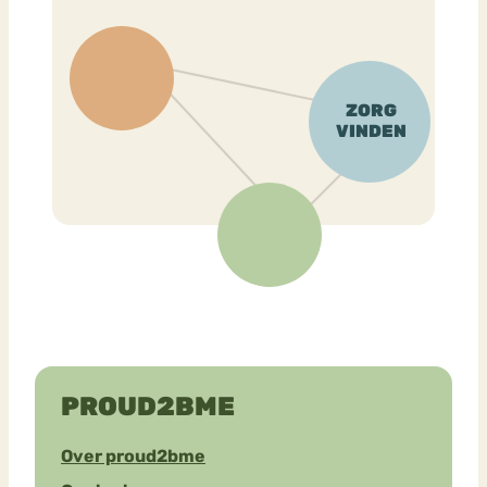
PROUD2BME
Over proud2bme