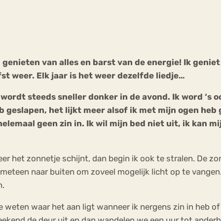
Chat
Forum
n genieten van alles en barst van de energie! Ik genie
st weer. Elk jaar is het weer dezelfde liedje…
s
Anorexia Nervosa
Eetbuien
Pi
t wordt steeds sneller donker in de avond. Ik word ‘
heb geslapen, het lijkt meer alsof ik met mijn ogen he
maal geen zin in. Ik wil mijn bed niet uit, ik kan mijn 
r het zonnetje schijnt, dan begin ik ook te stralen. De z
meteen naar buiten om zoveel mogelijk licht op te vangen. I
n.
e weten waar het aan ligt wanneer ik nergens zin in heb of
 weekend de deur uit en dan wandelen we een uur tot anderh