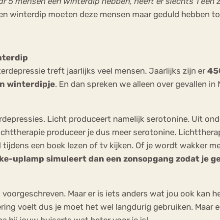
r 5 mensen een winterdip hebben, heeft er slechts 1 een 
een winterdip moeten deze mensen maar geduld hebben to
nterdip
epressie treft jaarlijks veel mensen. Jaarlijks zijn e
r
45
n winterdipje
.
En dan spreken we alleen over gevallen in
depressies. Licht produceert namelijk serotonine. Uit ond
ichttherapie produceer je dus meer serotonine. Lichtthera
tijdens een boek lezen of tv kijken. Of je wordt wakker m
ke-uplamp simuleert dan een zonsopgang zodat je gen
 voorgeschreven. Maar er is iets anders wat jou ook kan he
ering voelt dus je moet het wel langdurig gebruiken. Maar 
a bij jouw huisarts wat beter voor je is!