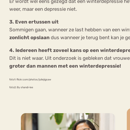
Er wordt wel eens gezegd dat een winterdepressie hetz
weer, maar een depressie niet.
3. Even ertussen uit
Sommigen gaan, wanneer ze last hebben van een winter
zonlicht opslaan
dus wanneer je terug bent kan je g
4. Iedereen heeft zoveel kans op een winterdepr
Dit is niet waar. Uit onderzoek is gebleken dat vrouw
groter dan mannen met een winterdepressie!
foto1: flickr.com/photos/juliejigsaw
foto2: By shandi-lee