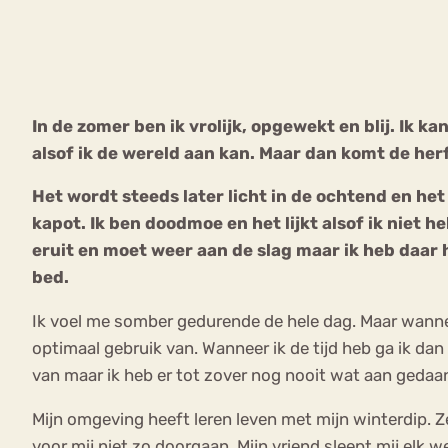
VEEL GEZOCHTE TERMEN
In de zomer ben ik vrolijk, opgewekt en blij. Ik ka
alsof ik de wereld aan kan. Maar dan komt de herf
Eetstoorni
Boulimia Nervosa
Het wordt steeds later licht in de ochtend en he
Orthorexia
Afvallen
Angst
kapot. Ik ben doodmoe en het lijkt alsof ik niet 
eruit en moet weer aan de slag maar ik heb daar hele
bed.
Ik voel me somber gedurende de hele dag. Maar wannee
optimaal gebruik van. Wanneer ik de tijd heb ga ik dan 
van maar ik heb er tot zover nog nooit wat aan gedaa
Mijn omgeving heeft leren leven met mijn winterdip. Z
voor mij niet zo doorgaan. Mijn vriend sleept mij elk