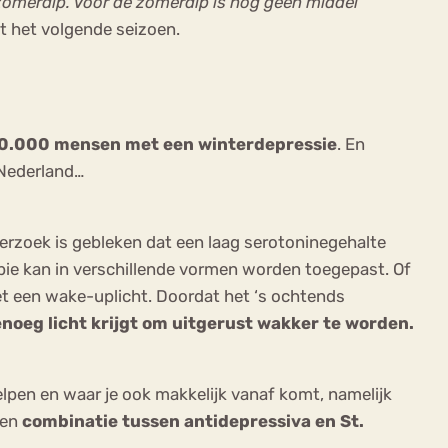
zomerdip. Voor de zomerdip is nog geen middel
t het volgende seizoen.
0.000 mensen met een winterdepressie
. En
 Nederland…
erzoek is gebleken dat een laag serotoninegehalte
pie kan in verschillende vormen worden toegepast. Of
et een wake-uplicht. Doordat het ‘s ochtends
oeg licht krijgt om uitgerust wakker te worden.
lpen en waar je ook makkelijk vanaf komt, namelijk
een
combinatie tussen antidepressiva en St.