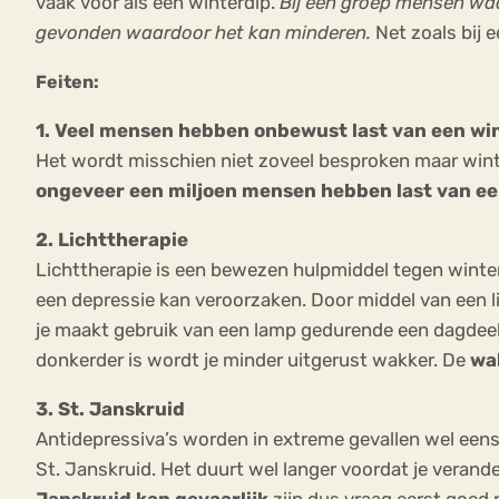
vaak voor als een winterdip.
Bij een groep mensen waa
gevonden waardoor het kan minderen.
Net zoals bij 
Feiten:
1. Veel mensen hebben onbewust last van een wi
Het wordt misschien niet zoveel besproken maar winterd
ongeveer een miljoen mensen hebben last van ee
2. Lichttherapie
Lichttherapie is een bewezen hulpmiddel tegen winter
een depressie kan veroorzaken. Door middel van een l
je maakt gebruik van een lamp gedurende een dagdeel 
donkerder is wordt je minder uitgerust wakker. De
w
a
3. St. Janskruid
Antidepressiva’s worden in extreme gevallen wel eens
St. Janskruid. Het duurt wel langer voordat je verand
Janskruid kan gevaarlijk
zijn dus vraag eerst goed n