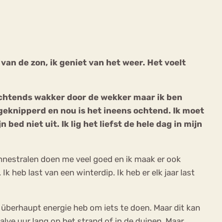
t van de zon, ik geniet van het weer. Het voelt
ekeren
Sport
Trauma
s ochtends wakker door de wekker maar ik ben
b geknipperd en nou is het ineens ochtend. Ik moet
bed niet uit. Ik lig het liefst de hele dag in mijn
onnestralen doen me veel goed en ik maak er ook
k heb last van een winterdip. Ik heb er elk jaar last
 überhaupt energie heb om iets te doen. Maar dit kan
alve uur lang op het strand of in de duinen. Maar