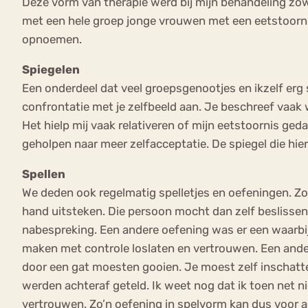
Deze vorm van therapie werd bij mijn behandeling zow
met een hele groep jonge vrouwen met een eetstoornis 
opnoemen.
Spiegelen
Een onderdeel dat veel groepsgenootjes en ikzelf erg
confrontatie met je zelfbeeld aan. Je beschreef vaa
Het hielp mij vaak relativeren of mijn eetstoornis ge
geholpen naar meer zelfacceptatie. De spiegel die hie
Spellen
We deden ook regelmatig spelletjes en oefeningen. Zo
hand uitsteken. Die persoon mocht dan zelf beslissen
nabespreking. Een andere oefening was er een waarbij 
maken met controle loslaten en vertrouwen. Een ander
door een gat moesten gooien. Je moest zelf inschatte
werden achteraf geteld. Ik weet nog dat ik toen net ni
vertrouwen. Zo’n oefening in spelvorm kan dus voor 