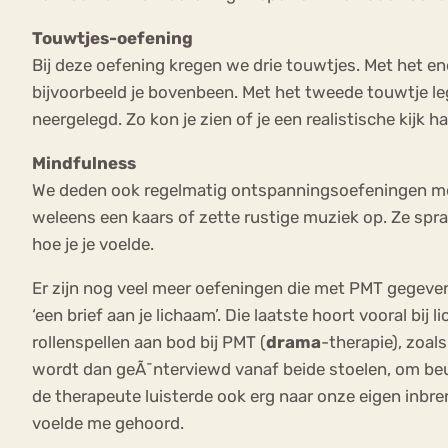
Touwtjes-oefening
Bij deze oefening kregen we drie touwtjes. Met het 
bijvoorbeeld je bovenbeen. Met het tweede touwtje le
neergelegd. Zo kon je zien of je een realistische kijk 
Mindfulness
We deden ook regelmatig ontspanningsoefeningen met
weleens een kaars of zette rustige muziek op. Ze sprak 
hoe je je voelde.
Er zijn nog veel meer oefeningen die met PMT gegeven 
‘een brief aan je lichaam’. Die laatste hoort vooral bi
rollenspellen aan bod bij PMT (
drama
-therapie), zoals
wordt dan geÃ¯nterviewd vanaf beide stoelen, om beu
de therapeute luisterde ook erg naar onze eigen inbren
voelde me gehoord.