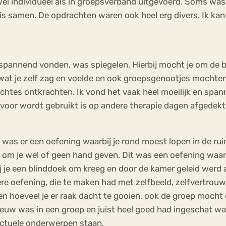
el individueel als in groepsverband uitgevoerd. Soms was
samen. De opdrachten waren ook heel erg divers. Ik kan mi
 spannend vonden, was spiegelen. Hierbij mocht je om de be
k wat je zelf zag en voelde en ook groepsgenootjes mocht
dachtes ontkrachten. Ik vond het vaak heel moeilijk en sp
rvoor wordt gebruikt is op andere therapie dagen afgedekt 
 was er een oefening waarbij je rond moest lopen in de ru
 om je wel of geen hand geven. Dit was een oefening waar
je een blinddoek om kreeg en door de kamer geleid werd aa
e oefening, die te maken had met zelfbeeld, zelfvertrouw
n hoeveel je er raak dacht te gooien, ook de groep mocht 
euw was in een groep en juist heel goed had ingeschat wat 
actuele onderwerpen staan.