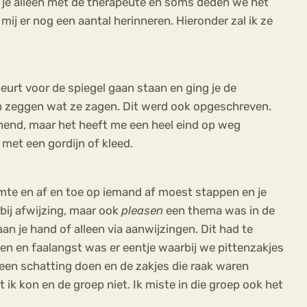
 je alleen met de therapeute en soms deden we het
j er nog een aantal herinneren. Hieronder zal ik ze
urt voor de spiegel gaan staan en ging je de
en zeggen wat ze zagen. Dit werd ook opgeschreven.
annend, maar het heeft me een heel eind op weg
met een gordijn of kleed.
imte en af en toe op iemand af moest stappen en je
bij afwijzing, maar ook
pleasen
een thema was in de
n je hand of alleen via aanwijzingen. Dit had te
en en faalangst was er eentje waarbij we pittenzakjes
een schatting doen en de zakjes die raak waren
ik kon en de groep niet. Ik miste in die groep ook het