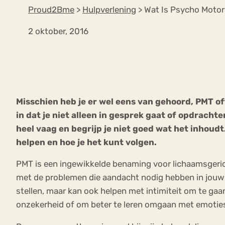
Proud2Bme
>
Hulpverlening
>
Wat Is Psycho Motor
2 oktober, 2016
VEEL GEZOCHTE TERMEN
Eetstoorni
Boulimia Nervosa
Misschien heb je er wel eens van gehoord, PMT o
Orthorexia
Afvallen
Angst
in dat je niet alleen in gesprek gaat of opdrachte
heel vaag en begrijp je niet goed wat het inhoudt.
helpen en hoe je het kunt volgen.
PMT is een ingewikkelde benaming voor lichaamsgerich
met de problemen die aandacht nodig hebben in jouw 
stellen, maar kan ook helpen met intimiteit om te gaa
onzekerheid of om beter te leren omgaan met emoties