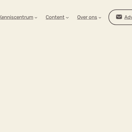
AR OP ZOEK?
Kenniscentrum
Content
Over ons
Adv
Advies