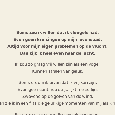
Chat
Forum
Soms zou ik willen dat ik vleugels had,
Even geen kruisingen op mijn levenspad.
s
Anorexia Nervosa
Eetbuien
Pi
Altijd voor mijn eigen problemen op de vlucht,
Dan kijk ik heel even naar de lucht.
Ik zou zo graag vrij willen zijn als een vogel,
Kunnen stralen van geluk.
Soms droom ik ervan dat ik vrij kan zijn,
Even geen continue strijd lijkt me zo fijn.
Zwevend op de golven van de wind,
n zie ik in een flits die gelukkige momenten van mij als ki
Ik zou zo graag vrij willen zijn als een vogel,