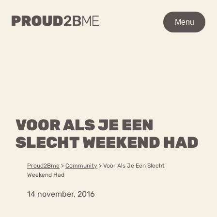
WAAR BEN JE NAAR OP
Menu
Menu
ZOEK?
Zoeken
Zoeken
Home
POPULAIRE PAGINA’S
Kenniscentrum
VOOR ALS JE EEN
Ga
Over proud2bme
naar
SLECHT WEEKEND HAD
Contact
Content
de
Proud in de media
inhoud
Vacatures
Proud2Bme
>
Community
>
Voor Als Je Een Slecht
Over ons
Privacyverklaring
Weekend Had
14 november, 2016
VEEL GEZOCHTE TERMEN
Advies