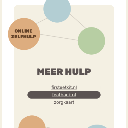
MEER HULP
firsteetkit.nl
featback.nl
zorgkaart