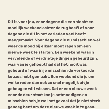
Bouli
Chat
mia
Dit is voor jou, voor degene die een slecht en
Eetstoornis
Anorexia Nervosa
Nerv
moeilijk weekend achter de rug heeft of voor
osa
Forum
degene die dit in het verleden veel heeft
meegemaakt. Voor degene die nu misschien wel
Eetbuien
Piekeren
Sport
Trauma
weer de moed bij elkaar moet rapen om een
Orthorexia
Afvallen
Angst
nieuwe week te starten. Een weekend waarin
vervelende of verdrietige dingen gebeurd zijn,
waarvan je gehoopt had dat het nooit was
gebeurd of waarin je misschien de verkeerde
keuzes hebt gemaakt. Een weekend die je om
welke reden dan ook zo snel mogelijk uit je
geheugen wilt wissen. Dat er een nieuwe week
voor de deur staat kan je ontmoedigen en
misschien heb je wel het gevoel dat je niet sterk
genoeg bent om deze nieuwe week in te gaan..