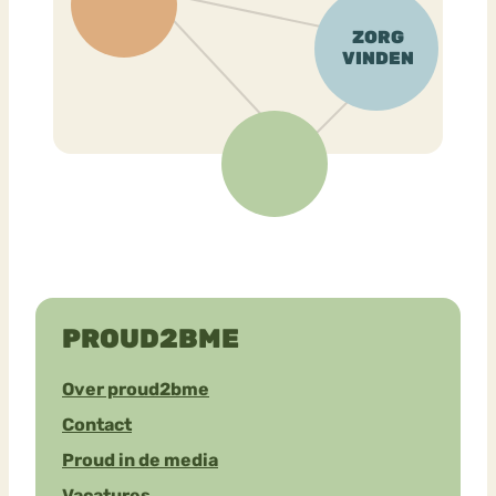
PROUD2BME
Over proud2bme
Contact
Proud in de media
Vacatures