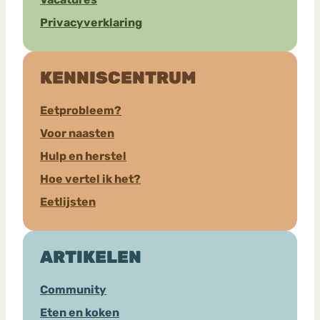
Privacyverklaring
KENNISCENTRUM
Eetprobleem?
Voor naasten
Hulp en herstel
Hoe vertel ik het?
Eetlijsten
ARTIKELEN
Community
Eten en koken