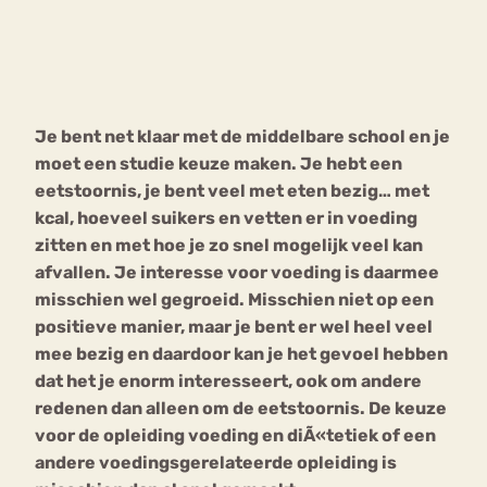
Bouli
Chat
mia
Eetstoornis
Anorexia Nervosa
Nerv
Je bent net klaar met de middelbare school en je
osa
Forum
moet een studie keuze maken. Je hebt een
Eetbuien
Piekeren
Sport
Trauma
eetstoornis, je bent veel met eten bezig… met
Orthorexia
Afvallen
Angst
kcal, hoeveel suikers en vetten er in voeding
zitten en met hoe je zo snel mogelijk veel kan
afvallen. Je interesse voor voeding is daarmee
misschien wel gegroeid. Misschien niet op een
positieve manier, maar je bent er wel heel veel
mee bezig en daardoor kan je het gevoel hebben
dat het je enorm interesseert, ook om andere
redenen dan alleen om de eetstoornis. De keuze
voor de opleiding voeding en diÃ«tetiek of een
andere voedingsgerelateerde opleiding is