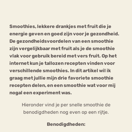
Bouli
Chat
mia
Smoothies, lekkere drankjes met fruit die je
Eetstoornis
Anorexia Nervosa
Nerv
energie geven en goed zijn voor je gezondheid.
osa
Forum
De gezondheidsvoordelen van een smoothie
zijn vergelijkbaar met fruit als je de smoothie
Eetbuien
Piekeren
Sport
Trauma
vlak voor gebruik bereid met vers fruit. Op het
Orthorexia
Afvallen
Angst
internet kun je tallozen recepten vinden voor
verschillende smoothies. In dit artikel wil ik
graag met jullie mijn drie favoriete smoothie
recepten delen, en een smoothie wat voor mij
nogal een experiment was.
Hieronder vind je per snelle smoothie de
benodigdheden nog even op een rijtje.
Benodigdheden: