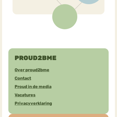
PROUD2BME
Over proud2bme
Contact
Proud in de media
Vacatures
Privacyverklaring