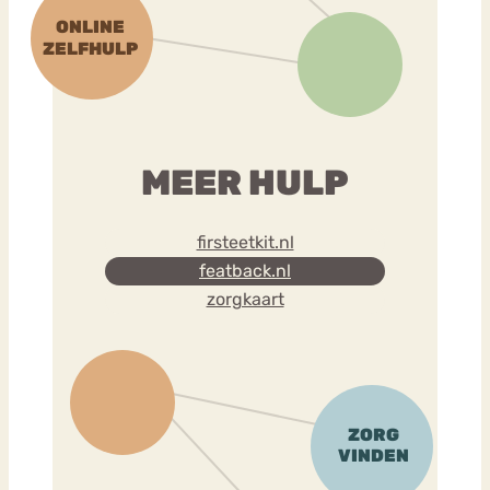
MEER HULP
firsteetkit.nl
featback.nl
zorgkaart