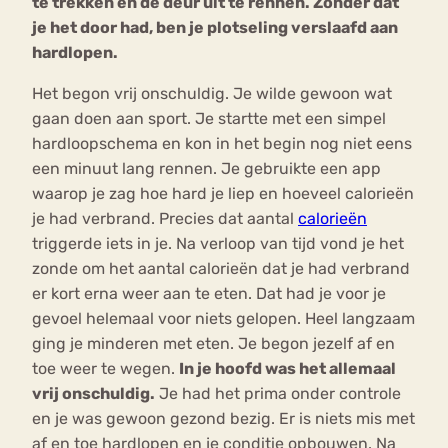
te trekken en de deur uit te rennen. Zonder dat
je het door had, ben je plotseling verslaafd aan
hardlopen.
Het begon vrij onschuldig. Je wilde gewoon wat
gaan doen aan sport. Je startte met een simpel
hardloopschema en kon in het begin nog niet eens
een minuut lang rennen. Je gebruikte een app
waarop je zag hoe hard je liep en hoeveel calorieën
je had verbrand. Precies dat aantal
calorieën
triggerde iets in je. Na verloop van tijd vond je het
zonde om het aantal calorieën dat je had verbrand
er kort erna weer aan te eten. Dat had je voor je
gevoel helemaal voor niets gelopen. Heel langzaam
ging je minderen met eten. Je begon jezelf af en
toe weer te wegen.
In je hoofd was het allemaal
vrij onschuldig.
Je had het prima onder controle
en je was gewoon gezond bezig. Er is niets mis met
af en toe hardlopen en je conditie opbouwen. Na