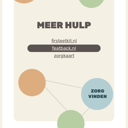
MEER HULP
firsteetkit.nl
featback.nl
zorgkaart