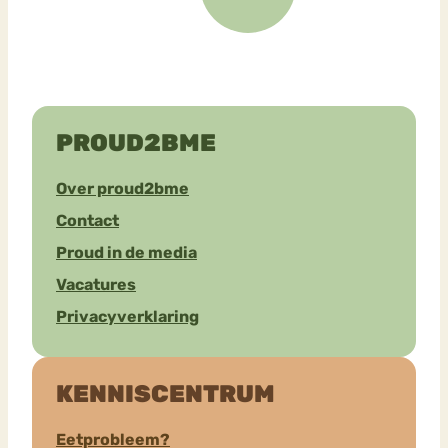
PROUD2BME
Over proud2bme
Contact
Proud in de media
Vacatures
Privacyverklaring
KENNISCENTRUM
Eetprobleem?