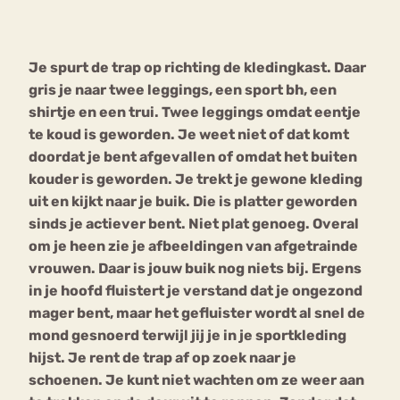
Bouli
Chat
Je spurt de trap op richting de kledingkast. Daar
mia
Eetstoornis
Anorexia Nervosa
gris je naar twee leggings, een sport bh, een
Nerv
shirtje en een trui. Twee leggings omdat eentje
osa
Forum
te koud is geworden. Je weet niet of dat komt
Eetbuien
Piekeren
Sport
Trauma
doordat je bent afgevallen of omdat het buiten
Orthorexia
Afvallen
Angst
kouder is geworden. Je trekt je gewone kleding
uit en kijkt naar je buik. Die is platter geworden
sinds je actiever bent. Niet plat genoeg. Overal
om je heen zie je afbeeldingen van afgetrainde
vrouwen. Daar is jouw buik nog niets bij. Ergens
in je hoofd fluistert je verstand dat je ongezond
mager bent, maar het gefluister wordt al snel de
mond gesnoerd terwijl jij je in je sportkleding
hijst. Je rent de trap af op zoek naar je
schoenen. Je kunt niet wachten om ze weer aan