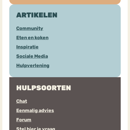
ARTIKELEN
Community
Eten en koken
Inspiratie
Sociale Media
Hulpverlening
HULPSOORTEN
Chat
Eenmalig advies
Forum
Stel hier je vraag