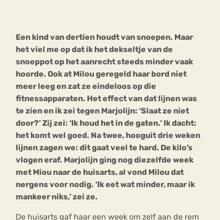
Bouli
Chat
E
en kind van dertien houdt van snoepen. Maar
mia
Eetstoornis
Anorexia Nervosa
het viel me op dat ik het dekseltje van de
Nerv
snoeppot op het aanrecht steeds minder vaak
osa
Forum
hoorde. Ook at Milou geregeld haar bord niet
Eetbuien
Piekeren
Sport
Trauma
meer leeg en zat ze eindeloos op die
Orthorexia
Afvallen
Angst
fitnessapparaten. Het effect van dat lijnen was
te zien en ik zei tegen Marjolijn: ‘Slaat ze niet
door?’ Zij zei: ‘Ik houd het in de gaten.’ Ik dacht:
het komt wel goed. Na twee, hooguit drie weken
lijnen zagen we: dit gaat veel te hard. De kilo’s
vlogen eraf. Marjolijn ging nog diezelfde week
met Miou naar de huisarts, al vond Milou dat
nergens voor nodig. ‘Ik eet wat minder, maar ik
mankeer niks,’ zei ze.
De huisarts gaf haar een week om zelf aan de rem