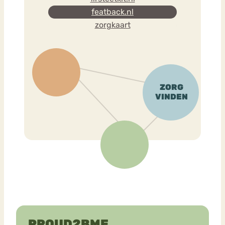
featback.nl
zorgkaart
PROUD2BME