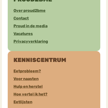
Over proud2bme
Contact
Proud in de media
Vacatures
Privacyverklaring
KENNISCENTRUM
Eetprobleem?
Voor naasten
Hulp en herstel
Hoe vertel ik het?
Eetlijsten