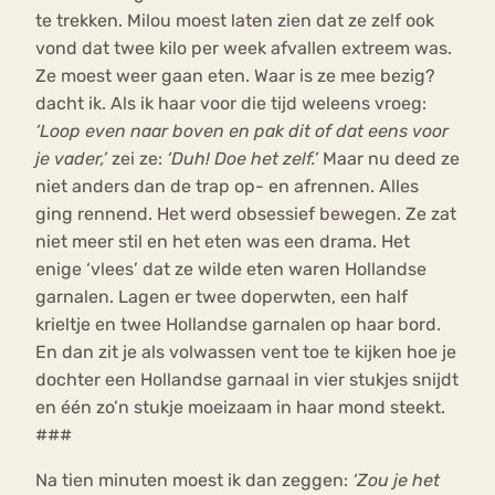
te trekken. Milou moest laten zien dat ze zelf ook
vond dat twee kilo per week afvallen extreem was.
Ze moest weer gaan eten. Waar is ze mee bezig?
dacht ik. Als ik haar voor die tijd weleens vroeg:
‘Loop even naar boven en pak dit of dat eens voor
je vader,’
zei ze:
‘Duh! Doe het zelf.’
Maar nu deed ze
niet anders dan de trap op- en afrennen. Alles
ging rennend. Het werd obsessief bewegen. Ze zat
niet meer stil en het eten was een drama. Het
enige ‘vlees’ dat ze wilde eten waren Hollandse
garnalen. Lagen er twee doperwten, een half
krieltje en twee Hollandse garnalen op haar bord.
En dan zit je als volwassen vent toe te kijken hoe je
dochter een Hollandse garnaal in vier stukjes snijdt
en één zo’n stukje moeizaam in haar mond steekt.
###
Na tien minuten moest ik dan zeggen:
‘Zou je het