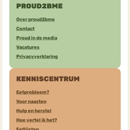
PROUD2BME
Over proud2bme
Contact
Proud in de media
Vacatures
Privacyverklaring
KENNISCENTRUM
Eetprobleem?
Voor naasten
Hulp en herstel
Hoe vertel ik het?
Eetlijsten