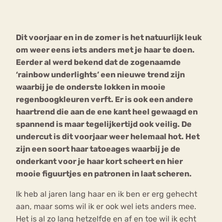
Bouli
Chat
Dit voorjaar en in de zomer is het natuurlijk leuk
mia
Eetstoornis
Anorexia Nervosa
om weer eens iets anders met je haar te doen.
Nerv
Eerder al werd bekend dat de zogenaamde
osa
Forum
‘rainbow underlights’ een nieuwe trend zijn
Eetbuien
Piekeren
Sport
Trauma
waarbij je de onderste lokken in mooie
Orthorexia
Afvallen
Angst
regenboogkleuren verft. Er is ook een andere
haartrend die aan de ene kant heel gewaagd en
spannend is maar tegelijkertijd ook veilig. De
undercut is dit voorjaar weer helemaal hot. Het
zijn een soort haar tatoeages waarbij je de
onderkant voor je haar kort scheert en hier
mooie figuurtjes en patronen in laat scheren.
Ik heb al jaren lang haar en ik ben er erg gehecht
aan, maar soms wil ik er ook wel iets anders mee.
Het is al zo lang hetzelfde en af en toe wil ik echt