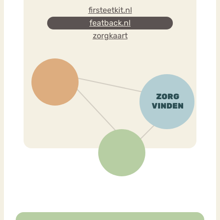
firsteetkit.nl
featback.nl
zorgkaart