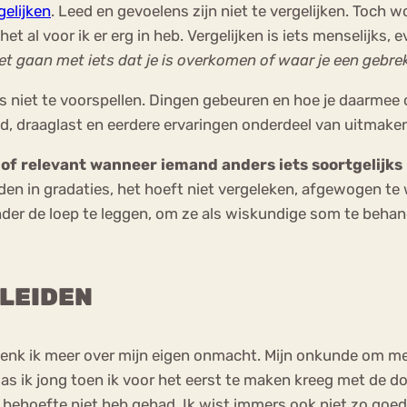
gelijken
. Leed en gevoelens zijn niet te vergelijken. Toch 
t al voor ik er erg in heb. Vergelijken is iets menselijks, 
et gaan met iets dat je is overkomen of waar je een gebr
n is niet te voorspellen. Dingen gebeuren en hoe je daarmee 
eid, draaglast en eerdere ervaringen onderdeel van uitmake
f relevant wanneer iemand anders iets soortgelijks – 
den in gradaties, het hoeft niet vergeleken, afgewogen te 
der de loep te leggen, om ze als wiskundige som te behande
 LEIDEN
 denk ik meer over mijn eigen onmacht. Mijn onkunde om me
as ik jong toen ik voor het eerst te maken kreeg met de d
e behoefte niet heb gehad. Ik wist immers ook niet zo goed 