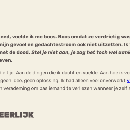
Chat
Forum
leed, voelde ik me boos. Boos omdat ze verdrietig wa
 mijn gevoel en gedachtestroom ook niet uitzetten. Ik
s
Anorexia Nervosa
Eetbuien
Pi
met de dood.
Stel je niet aan, je zag het toch wel aa
leven.
ie tijd. Aan de dingen die ik dacht en voelde. Aan hoe ik v
 geen idee, geen oplossing. Ik had alleen veel onverwerkt
v
en verademing om pas iemand te verliezen wanneer je zelf 
 EERLIJK