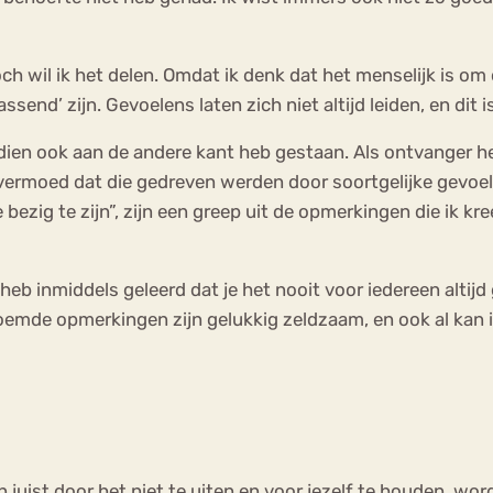
toch wil ik het delen. Omdat ik denk dat het menselijk is o
send’ zijn. Gevoelens laten zich niet altijd leiden, en dit 
sdien ook aan de andere kant heb gestaan. Als ontvanger h
ermoed dat die gedreven werden door soortgelijke gevoelens
e bezig te zijn”, zijn een greep uit de opmerkingen die ik k
heb inmiddels geleerd dat je het nooit voor iedereen altij
oemde opmerkingen zijn gelukkig zeldzaam, en ook al kan i
en juist door het niet te uiten en voor jezelf te houden, w