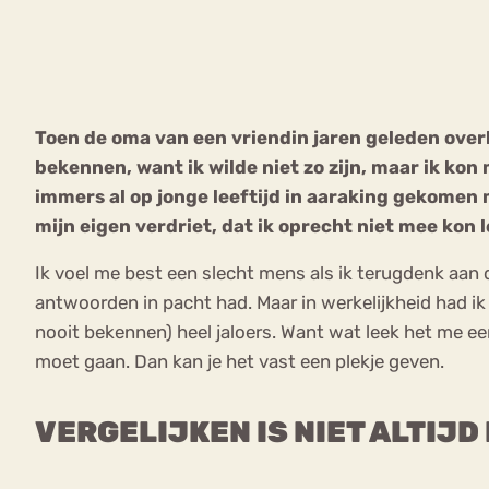
VEEL GEZOCHTE TERMEN
Toen de oma van een vriendin jaren geleden over
bekennen, want ik wilde niet zo zijn, maar ik kon
Eetstoorni
Boulimia Nervosa
immers al op jonge leeftijd in aaraking gekomen 
mijn eigen verdriet, dat ik oprecht niet mee kon 
Orthorexia
Afvallen
Angst
Ik voel me best een slecht mens als ik terugdenk aan d
antwoorden in pacht had. Maar in werkelijkheid had ik
nooit bekennen) heel jaloers. Want wat leek het me e
moet gaan. Dan kan je het vast een plekje geven.
VERGELIJKEN IS NIET ALTIJD