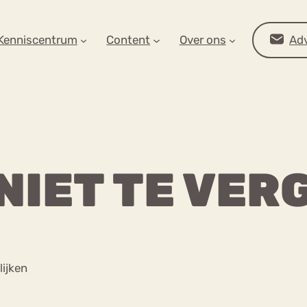
AR OP ZOEK?
Kenniscentrum
Content
Over ons
Adv
NIET TE VER
Advies
lijken