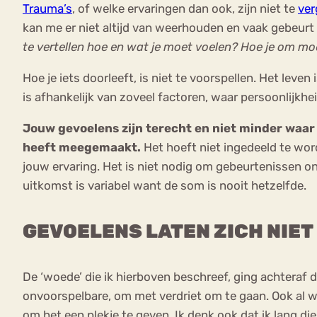
Trauma’s
, of welke ervaringen dan ook, zijn niet te
ver
kan me er niet altijd van weerhouden en vaak gebeurt he
te vertellen hoe en wat je moet voelen? Hoe je om mo
Hoe je iets doorleeft, is niet te voorspellen. Het leve
is afhankelijk van zoveel factoren, waar persoonlijkh
Jouw gevoelens zijn terecht en niet minder waar o
heeft meegemaakt.
Het hoeft niet ingedeeld te wor
jouw ervaring. Het is niet nodig om gebeurtenissen on
uitkomst is variabel want de som is nooit hetzelfde.
GEVOELENS LATEN ZICH NIET
De ‘woede’ die ik hierboven beschreef, ging achteraf
onvoorspelbare, om met verdriet om te gaan. Ook al w
om het een plekje te geven. Ik denk ook dat ik lang di