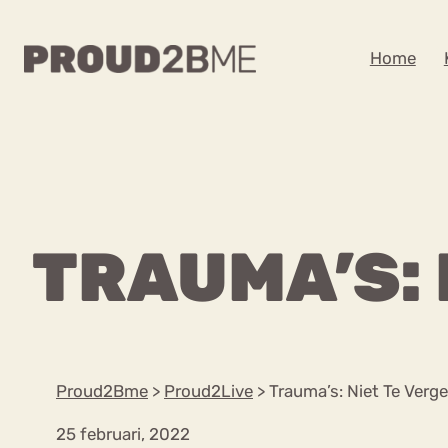
WAAR BEN JE NA
Home
Zoeken
Zoeken
Home
Kenniscentrum
POPULAIRE PAGINA’S
TRAUMA’S: 
Ga
Content
naar
Over proud2bme
Over ons
de
Contact
inhoud
Proud in de media
Proud2Bme
>
Proud2Live
>
Trauma’s: Niet Te Verge
Vacatures
Privacyverklaring
25 februari, 2022