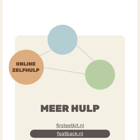
MEER HULP
firsteetkit.nl
featback.nl