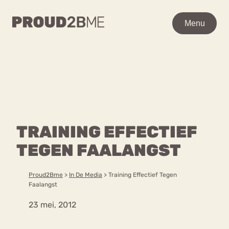
WAAR BEN JE NAAR OP
Menu
Menu
ZOEK?
Zoeken
Zoeken
Home
POPULAIRE PAGINA’S
Kenniscentrum
TRAINING EFFECTIEF
Ga
Over proud2bme
naar
TEGEN FAALANGST
Contact
Content
de
Proud in de media
inhoud
Vacatures
Proud2Bme
>
In De Media
>
Training Effectief Tegen
Over ons
Privacyverklaring
Faalangst
23 mei, 2012
VEEL GEZOCHTE TERMEN
Advies