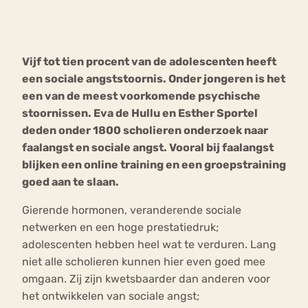
Bouli
Chat
mia
Vijf tot tien procent van de adolescenten heeft
Eetstoornis
Anorexia Nervosa
Nerv
een sociale angststoornis. Onder jongeren is het
osa
Forum
een van de meest voorkomende psychische
stoornissen. Eva de Hullu en Esther Sportel
Eetbuien
Piekeren
Sport
Trauma
deden onder 1800 scholieren onderzoek naar
Orthorexia
Afvallen
Angst
faalangst en sociale angst. Vooral bij faalangst
blijken een online training en een groepstraining
goed aan te slaan.
Gierende hormonen, veranderende sociale
netwerken en een hoge prestatiedruk;
adolescenten hebben heel wat te verduren. Lang
niet alle scholieren kunnen hier even goed mee
omgaan. Zij zijn kwetsbaarder dan anderen voor
het ontwikkelen van sociale angst;