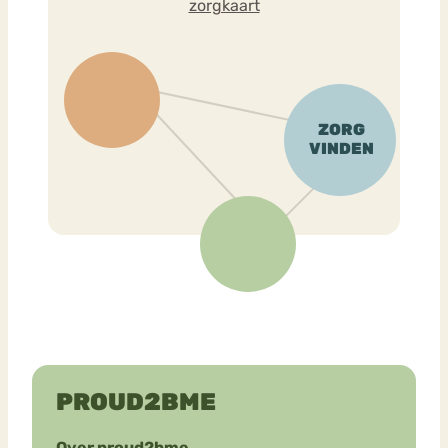
zorgkaart
PROUD2BME
Over proud2bme