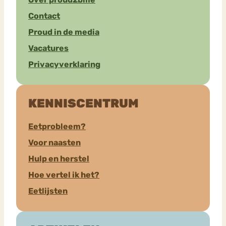
Contact
Proud in de media
Vacatures
Privacyverklaring
KENNISCENTRUM
Eetprobleem?
Voor naasten
Hulp en herstel
Hoe vertel ik het?
Eetlijsten