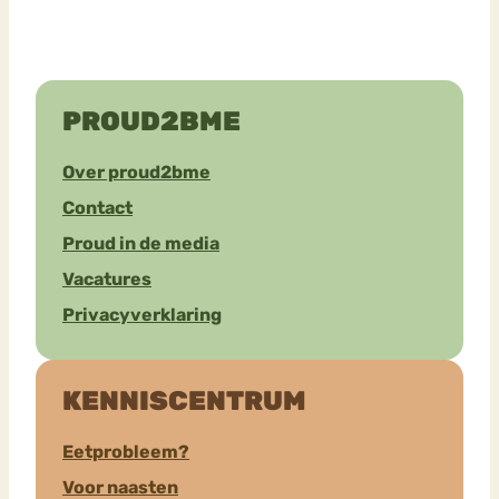
PROUD2BME
Over proud2bme
Contact
Proud in de media
Vacatures
Privacyverklaring
KENNISCENTRUM
Eetprobleem?
Voor naasten