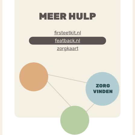
MEER HULP
firsteetkit.nl
featback.nl
zorgkaart