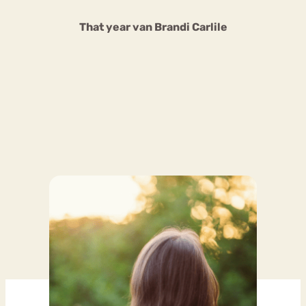
That year van Brandi Carlile
Bouli
Chat
mia
Eetstoornis
Anorexia Nervosa
Nerv
osa
Forum
Eetbuien
Piekeren
Sport
Trauma
Orthorexia
Afvallen
Angst