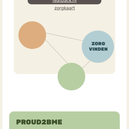
featback.nl
zorgkaart
PROUD2BME