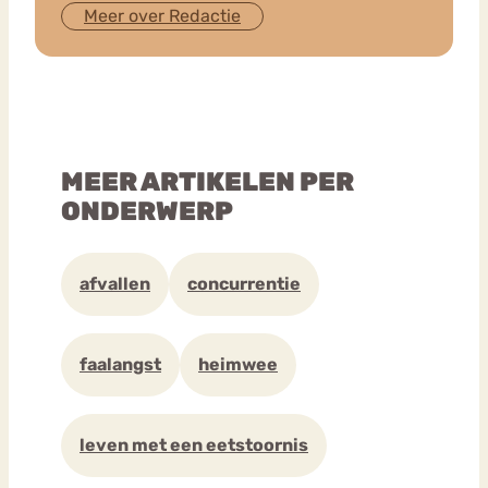
Meer over Redactie
MEER ARTIKELEN PER
ONDERWERP
afvallen
concurrentie
faalangst
heimwee
leven met een eetstoornis