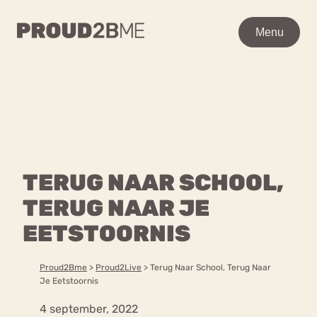
WAAR BEN JE NAAR OP
Menu
Menu
ZOEK?
Zoeken
Zoeken
Home
POPULAIRE PAGINA’S
Kenniscentrum
TERUG NAAR SCHOOL,
Ga
Over proud2bme
naar
TERUG NAAR JE
Contact
Content
de
Proud in de media
EETSTOORNIS
inhoud
Vacatures
Over ons
Privacyverklaring
Proud2Bme
>
Proud2Live
>
Terug Naar School, Terug Naar
Je Eetstoornis
VEEL GEZOCHTE TERMEN
4 september, 2022
Advies