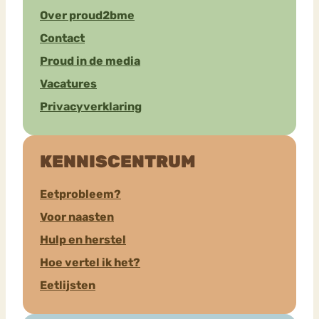
Over proud2bme
Contact
Proud in de media
Vacatures
Privacyverklaring
KENNISCENTRUM
Eetprobleem?
Voor naasten
Hulp en herstel
Hoe vertel ik het?
Eetlijsten