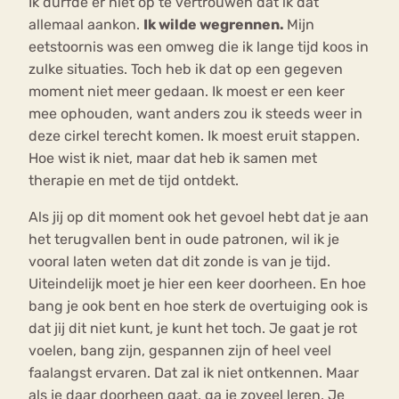
Ik durfde er niet op te vertrouwen dat ik dat
allemaal aankon.
Ik wilde wegrennen.
Mijn
eetstoornis was een omweg die ik lange tijd koos in
zulke situaties. Toch heb ik dat op een gegeven
moment niet meer gedaan. Ik moest er een keer
mee ophouden, want anders zou ik steeds weer in
deze cirkel terecht komen. Ik moest eruit stappen.
Hoe wist ik niet, maar dat heb ik samen met
therapie en met de tijd ontdekt.
Als jij op dit moment ook het gevoel hebt dat je aan
het terugvallen bent in oude patronen, wil ik je
vooral laten weten dat dit zonde is van je tijd.
Uiteindelijk moet je hier een keer doorheen. En hoe
bang je ook bent en hoe sterk de overtuiging ook is
dat jij dit niet kunt, je kunt het toch. Je gaat je rot
voelen, bang zijn, gespannen zijn of heel veel
faalangst ervaren. Dat zal ik niet ontkennen. Maar
als je daar doorheen gaat, ga je zoveel leren. Je