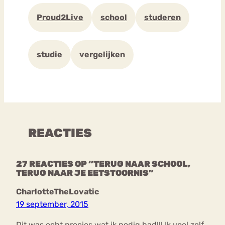
Proud2Live
school
studeren
studie
vergelijken
REACTIES
27 REACTIES OP “TERUG NAAR SCHOOL,
TERUG NAAR JE EETSTOORNIS”
CharlotteTheLovatic
19 september, 2015
Dit was echt precies wat ik nodig had!!! Ik voel zelf