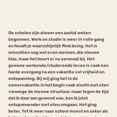
Bouli
Chat
mia
Eetstoornis
Anorexia Nervosa
Nerv
De scholen zijn alweer een aantal weken
osa
Forum
begonnen. Werk en studie is weer in volle gang
Eetbuien
Piekeren
Sport
Trauma
en houdt je waarschijnlijk flink bezig. Het is
Orthorexia
Afvallen
Angst
misschien nog wel even wennen, die nieuwe
klas, maar het hoort er nu eenmaal bij. Het
gewone werkende/studerende leven is vaak een
harde overgang na een vakantie vol vrijheid en
ontspanning. Bij mij ging het in de
zomervakantie in het begin vaak slecht met eten
vanwege de nieuwe structuur, maar tegen de tijd
dat ik daar aan gewend was, kon ik juist
ontspannender met eten omgaan. Het ging
beter. Tot ik weer naar school moest en zeker als