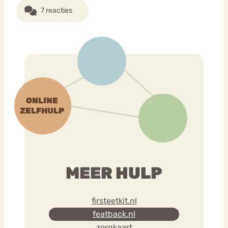
7 reacties
MEER HULP
firsteetkit.nl
featback.nl
zorgkaart