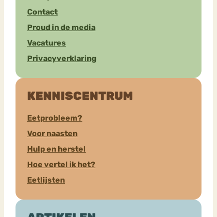
Contact
Proud in de media
Vacatures
Privacyverklaring
KENNISCENTRUM
Eetprobleem?
Voor naasten
Hulp en herstel
Hoe vertel ik het?
Eetlijsten