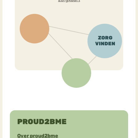
PROUD2BME
Over proud2bme