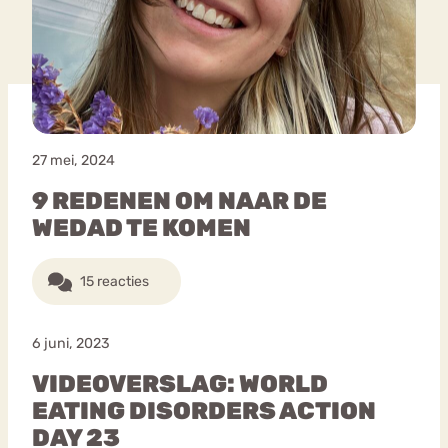
Bouli
Chat
mia
Eetstoornis
Anorexia Nervosa
Nerv
osa
Forum
27 mei, 2024
Eetbuien
Piekeren
Sport
Trauma
9 REDENEN OM NAAR DE
Orthorexia
Afvallen
Angst
WEDAD TE KOMEN
15 reacties
6 juni, 2023
VIDEOVERSLAG: WORLD
EATING DISORDERS ACTION
DAY 23