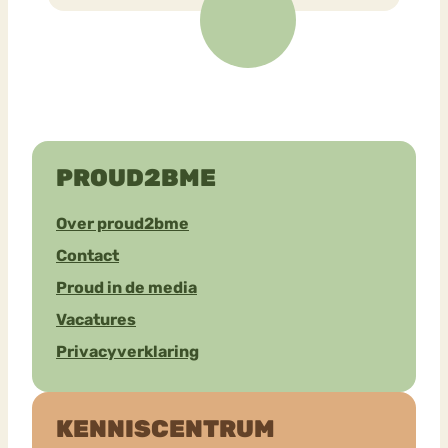
PROUD2BME
Over proud2bme
Contact
Proud in de media
Vacatures
Privacyverklaring
KENNISCENTRUM