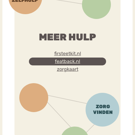
MEER HULP
firsteetkit.nl
featback.nl
zorgkaart