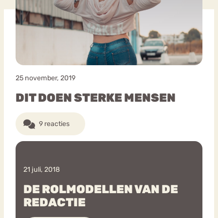
Bouli
Chat
mia
Eetstoornis
Anorexia Nervosa
Nerv
osa
Forum
25 november, 2019
Eetbuien
Piekeren
Sport
Trauma
DIT DOEN STERKE MENSEN
Orthorexia
Afvallen
Angst
9 reacties
21 juli, 2018
DE ROLMODELLEN VAN DE
REDACTIE