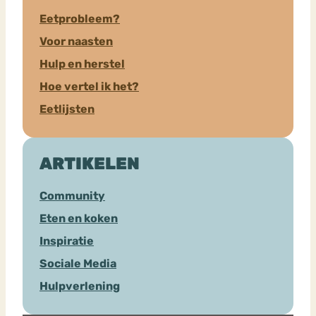
Eetprobleem?
Voor naasten
Hulp en herstel
Hoe vertel ik het?
Eetlijsten
ARTIKELEN
Community
Eten en koken
Inspiratie
Sociale Media
Hulpverlening