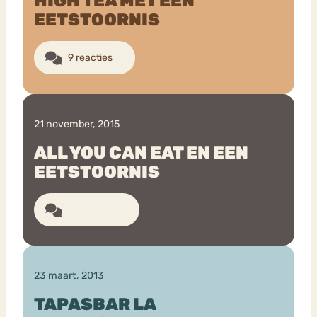
HIGH TEA MET EEN
EETSTOORNIS
Bouli
Chat
9 reacties
mia
Eetstoornis
Anorexia Nervosa
Nerv
osa
Forum
Eetbuien
Piekeren
Sport
Trauma
21 november, 2015
Orthorexia
Afvallen
Angst
ALL YOU CAN EAT EN EEN
EETSTOORNIS
12 reacties
23 maart, 2013
TAPASBAR LA