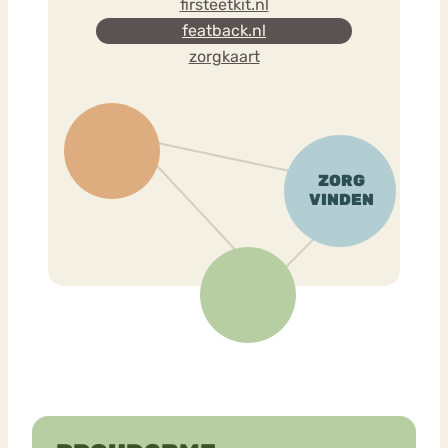
firsteetkit.nl
featback.nl
zorgkaart