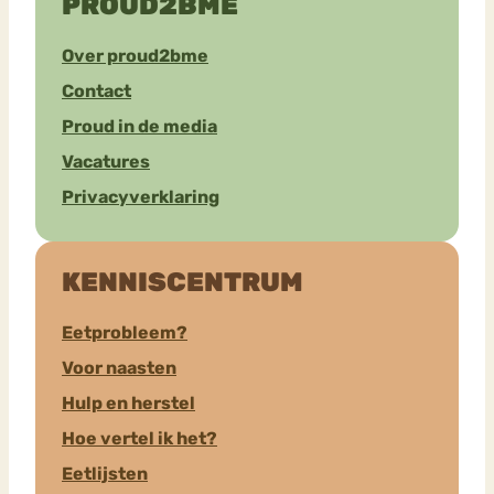
PROUD2BME
Over proud2bme
Contact
Proud in de media
Vacatures
Privacyverklaring
KENNISCENTRUM
Eetprobleem?
Voor naasten
Hulp en herstel
Hoe vertel ik het?
Eetlijsten