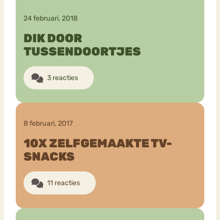
24 februari, 2018
DIK DOOR
TUSSENDOORTJES
3 reacties
8 februari, 2017
10X ZELFGEMAAKTE TV-
SNACKS
11 reacties