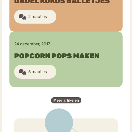
DADEL KOKOS BALLETJES
2 reacties
24 december, 2013
POPCORN POPS MAKEN
6 reacties
Meer artikelen