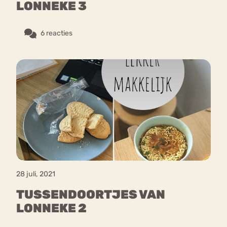
LONNEKE 3
Bouli
6 reacties
Chat
mia
Eetstoornis
Anorexia Nervosa
Nerv
osa
Forum
Eetbuien
Piekeren
Sport
Trauma
Orthorexia
Afvallen
Angst
28 juli, 2021
TUSSENDOORTJES VAN
LONNEKE 2