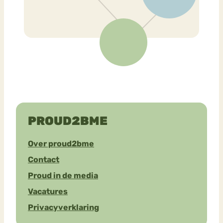
PROUD2BME
Over proud2bme
Contact
Proud in de media
Vacatures
Privacyverklaring