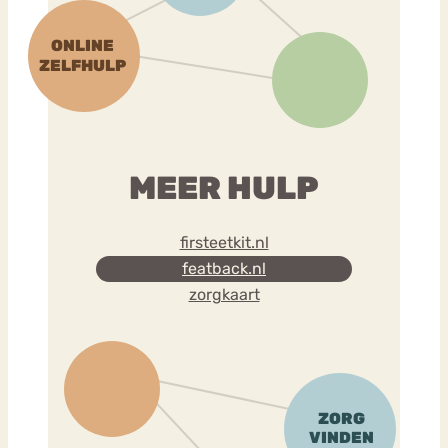
MEER HULP
firsteetkit.nl
featback.nl
zorgkaart