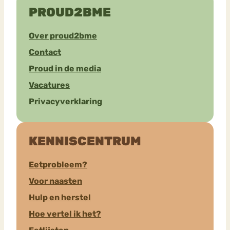
PROUD2BME
Over proud2bme
Contact
Proud in de media
Vacatures
Privacyverklaring
KENNISCENTRUM
Eetprobleem?
Voor naasten
Hulp en herstel
Hoe vertel ik het?