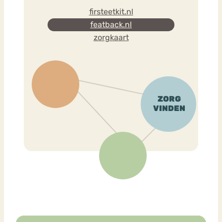
firsteetkit.nl
featback.nl
zorgkaart