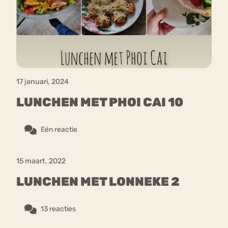
Bouli
Chat
mia
Eetstoornis
Anorexia Nervosa
Nerv
osa
Forum
17 januari, 2024
Eetbuien
Piekeren
Sport
Trauma
LUNCHEN MET PHOI CAI 10
Orthorexia
Afvallen
Angst
Eén reactie
15 maart, 2022
LUNCHEN MET LONNEKE 2
13 reacties