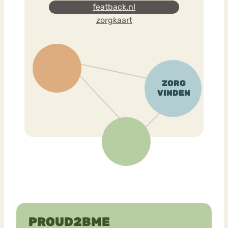
featback.nl
zorgkaart
PROUD2BME