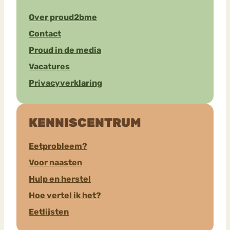
Over proud2bme
Contact
Proud in de media
Vacatures
Privacyverklaring
KENNISCENTRUM
Eetprobleem?
Voor naasten
Hulp en herstel
Hoe vertel ik het?
Eetlijsten