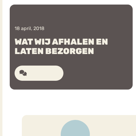
VEEL GEZOCHTE TERMEN
18 april, 2018
WAT WIJ AFHALEN EN
LATEN BEZORGEN
Eetstoorni
Boulimia Nervosa
Orthorexia
Afvallen
Angst
14 reacties