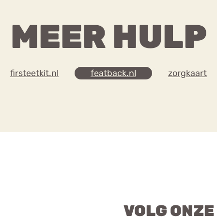
MEER HULP
firsteetkit.nl
featback.nl
zorgkaart
VOLG ONZE