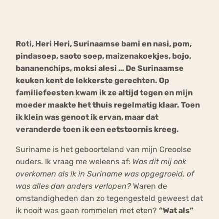
Bouli
Chat
mia
Roti, Heri Heri, Surinaamse bami en nasi, pom,
Eetstoornis
Anorexia Nervosa
Nerv
pindasoep, saoto soep, maizenakoekjes, bojo,
osa
Forum
bananenchips, moksi alesi … De Surinaamse
keuken kent de lekkerste gerechten. Op
Eetbuien
Piekeren
Sport
Trauma
familiefeesten kwam ik ze altijd tegen en mijn
Orthorexia
Afvallen
Angst
moeder maakte het thuis regelmatig klaar. Toen
ik klein was genoot ik ervan, maar dat
veranderde toen ik een eetstoornis kreeg.
Suriname is het geboorteland van mijn Creoolse
ouders. Ik vraag me weleens af:
Was dit mij ook
overkomen als ik in Suriname was opgegroeid, of
was alles dan anders verlopen?
Waren de
omstandigheden dan zo tegengesteld geweest dat
ik nooit was gaan rommelen met eten?
“Wat als”