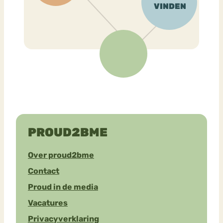
PROUD2BME
Over proud2bme
Contact
Proud in de media
Vacatures
Privacyverklaring