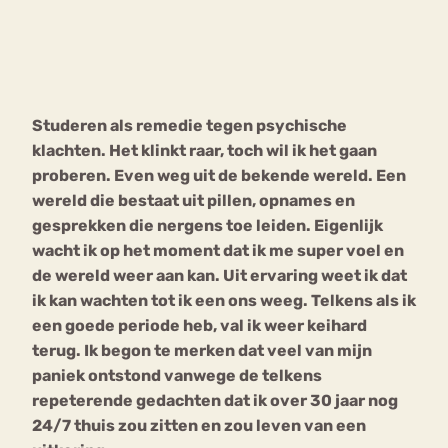
Bouli
Chat
mia
Eetstoornis
Anorexia Nervosa
Nerv
Studeren als remedie tegen psychische
osa
Forum
klachten. Het klinkt raar, toch wil ik het gaan
Eetbuien
Piekeren
Sport
Trauma
proberen. Even weg uit de bekende wereld. Een
Orthorexia
Afvallen
Angst
wereld die bestaat uit pillen, opnames en
gesprekken die nergens toe leiden. Eigenlijk
wacht ik op het moment dat ik me super voel en
de wereld weer aan kan. Uit ervaring weet ik dat
ik kan wachten tot ik een ons weeg. Telkens als ik
een goede periode heb, val ik weer keihard
terug. Ik begon te merken dat veel van mijn
paniek ontstond vanwege de telkens
repeterende gedachten dat ik over 30 jaar nog
24/7 thuis zou zitten en zou leven van een