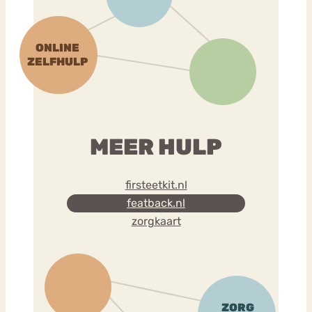
MEER HULP
firsteetkit.nl
featback.nl
zorgkaart