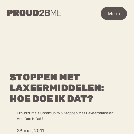
WAAR BEN JE NAAR OP
Menu
Menu
ZOEK?
Zoeken
Zoeken
Home
POPULAIRE PAGINA’S
Kenniscentrum
STOPPEN MET
Ga
Over proud2bme
naar
LAXEERMIDDELEN:
Contact
Content
de
Proud in de media
HOE DOE IK DAT?
inhoud
Vacatures
Over ons
Privacyverklaring
Proud2Bme
>
Community
>
Stoppen Met Laxeermiddelen:
Hoe Doe Ik Dat?
VEEL GEZOCHTE TERMEN
23 mei, 2011
Advies