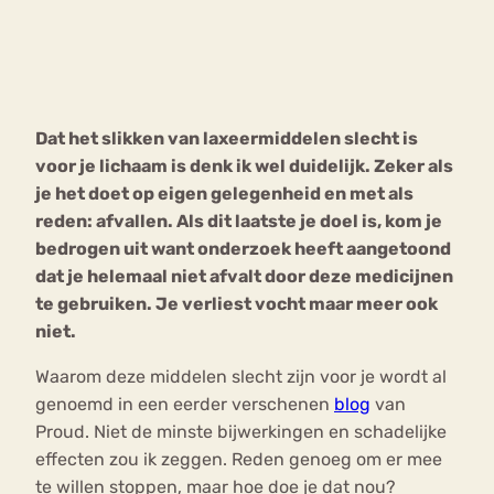
Bouli
Chat
mia
Eetstoornis
Anorexia Nervosa
Nerv
Dat het slikken van laxeermiddelen slecht is
osa
Forum
voor je lichaam is denk ik wel duidelijk. Zeker als
Eetbuien
Piekeren
Sport
Trauma
je het doet op eigen gelegenheid en met als
Orthorexia
Afvallen
Angst
reden: afvallen. Als dit laatste je doel is, kom je
bedrogen uit want onderzoek heeft aangetoond
dat je helemaal niet afvalt door deze medicijnen
te gebruiken. Je verliest vocht maar meer ook
niet.
Waarom deze middelen slecht zijn voor je wordt al
genoemd in een eerder verschenen
blog
van
Proud. Niet de minste bijwerkingen en schadelijke
effecten zou ik zeggen. Reden genoeg om er mee
te willen stoppen, maar hoe doe je dat nou?