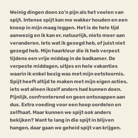
Weinig dingen doen zo’n pijn als het voelen van
Bouli
spijt. Intense spijt kan me wakker houden en een
Chat
mia
knoop in mijn maag leggen. Het is de hele tijd
Eetstoornis
Anorexia Nervosa
Nerv
aanwezig en ik kan er, natuurlijk, niets meer aan
osa
Forum
veranderen. Iets wat ik gezegd heb, of juist niet
gezegd heb. Mijn haarkleur die ik heb verpest
Eetbuien
Piekeren
Sport
Trauma
tijdens een vrije middag in de badkamer. De
Orthorexia
Afvallen
Angst
verpeste middagen, uitjes en hele vakanties
waarin ik enkel bezig was met mijn eetstoornis.
Spijt heeft altijd te maken met mijn eigen acties,
iets wat alleen ikzelf anders had kunnen doen.
Pijnlijk, confronterend en geen ontsnappen aan
dus. Extra voeding voor een hoop oordelen en
zelfhaat. Maar kunnen we spijt ook anders
bekijken? Want te lang in die spijt in blijven
hangen, daar gaan we geheid spijt van krijgen.