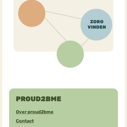
PROUD2BME
Over proud2bme
Contact