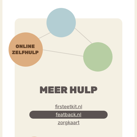
MEER HULP
firsteetkit.nl
featback.nl
zorgkaart