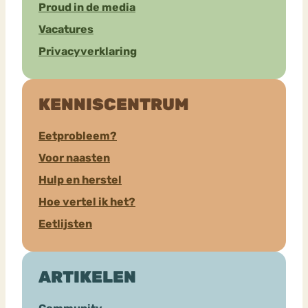
Proud in de media
Vacatures
Privacyverklaring
KENNISCENTRUM
Eetprobleem?
Voor naasten
Hulp en herstel
Hoe vertel ik het?
Eetlijsten
ARTIKELEN