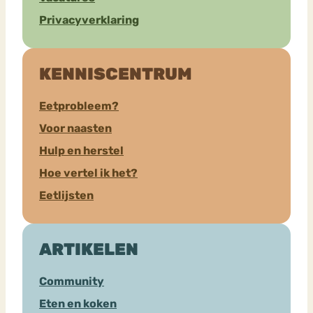
Privacyverklaring
KENNISCENTRUM
Eetprobleem?
Voor naasten
Hulp en herstel
Hoe vertel ik het?
Eetlijsten
ARTIKELEN
Community
Eten en koken