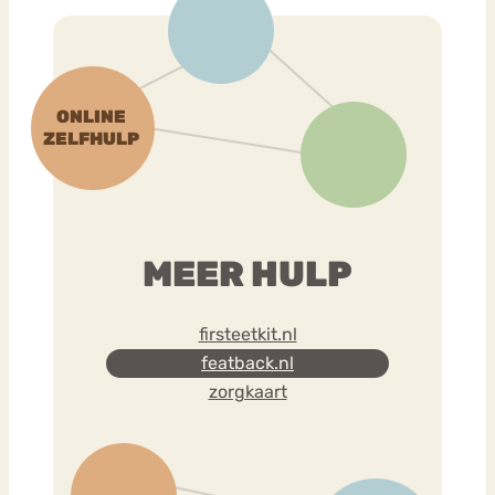
MEER HULP
firsteetkit.nl
featback.nl
zorgkaart