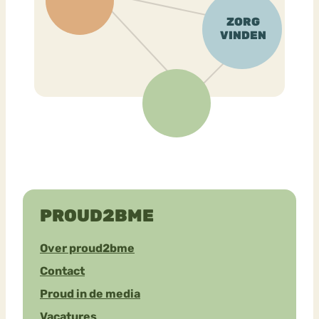
PROUD2BME
Over proud2bme
Contact
Proud in de media
Vacatures