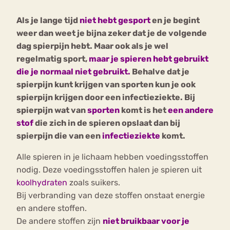
Als je lange tijd
niet hebt gesport
en je begint
Bouli
weer dan weet je bijna zeker dat je de volgende
Chat
mia
dag spierpijn hebt. Maar ook als je wel
Eetstoornis
Anorexia Nervosa
Nerv
regelmatig sport,
maar je spieren hebt gebruikt
osa
Forum
die je normaal niet gebruikt.
Behalve dat je
spierpijn kunt krijgen van sporten kun je ook
Eetbuien
Piekeren
Sport
Trauma
spierpijn krijgen door een infectieziekte.
Bij
Orthorexia
Afvallen
Angst
spierpijn wat van
sporten
komt is het
een andere
stof
die zich in de spieren opslaat dan bij
spierpijn die van een
infectieziekte
komt.
Alle spieren in je lichaam hebben voedingsstoffen
nodig. Deze voedingsstoffen halen je spieren uit
koolhydraten
zoals suikers.
Bij verbranding van deze stoffen onstaat energie
en andere stoffen.
De andere stoffen zijn
niet bruikbaar voor je