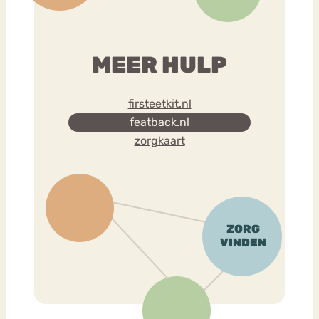
MEER HULP
firsteetkit.nl
featback.nl
zorgkaart