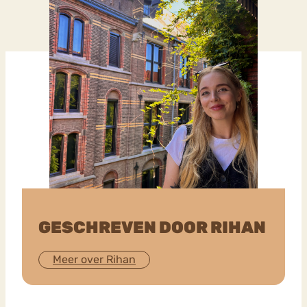
Bouli
Chat
mia
Eetstoornis
Anorexia Nervosa
Nerv
osa
Forum
Eetbuien
Piekeren
Sport
Trauma
Orthorexia
Afvallen
Angst
GESCHREVEN DOOR RIHAN
Meer over Rihan