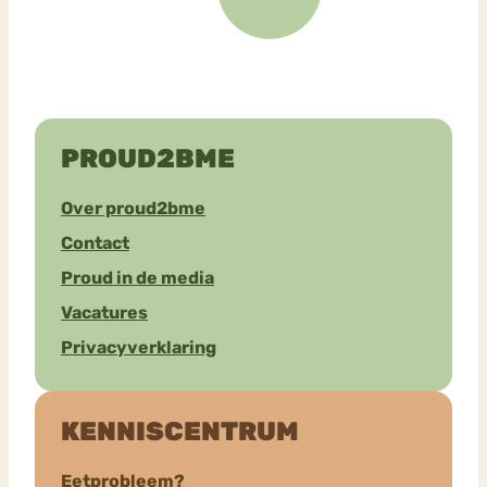
PROUD2BME
Over proud2bme
Contact
Proud in de media
Vacatures
Privacyverklaring
KENNISCENTRUM
Eetprobleem?