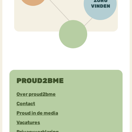
PROUD2BME
Over proud2bme
Contact
Proud in de media
Vacatures
Privacyverklaring