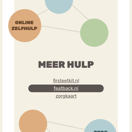
MEER HULP
firsteetkit.nl
featback.nl
zorgkaart