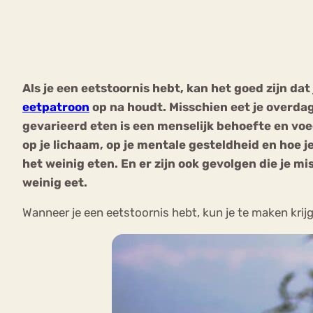
VEEL GEZOCHTE TERMEN
Als je een eetstoornis hebt, kan het goed zijn da
eetpatroon
op na houdt. Misschien eet je overdag 
Eetstoorni
Boulimia Nervosa
gevarieerd eten is een menselijk behoefte en voe
op je lichaam, op je mentale gesteldheid en hoe je
Orthorexia
Afvallen
Angst
het weinig eten. En er zijn ook gevolgen die je m
weinig eet.
Wanneer je een eetstoornis hebt, kun je te maken krij