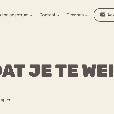
AR OP ZOEK?
Kenniscentrum
Content
Over ons
Adv
AT JE TE WE
Advies
nig Eet