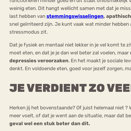
functioneren minder goed en dit staat onlosmakelijk
weinig eten. Dit hangt wellicht samen met dat je mis
last hebben van
stemmingswisselingen
, apathisc
snel geïrriteerd zijn. Je kunt vaak wat minder hebben
stressmodus zit.
Dat je fysiek en mentaal niet lekker in je vel komt te
moet eten, en dat je je dan wel beter zal voelen, maar 
depressies veroorzaken
. En het maakt je sociale l
denkt. En voldoende eten, goed voor jezelf zorgen, maak
JE VERDIENT ZO VEE
Herken jij het bovenstaande? Of juist helemaal niet ? W
meer voelt, of dat je went aan de situatie, maar dat be
geval wel een stuk beter dan dit.