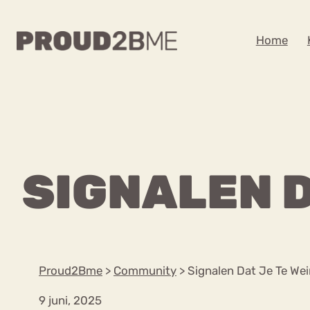
WAAR BEN JE NA
Home
Zoeken
Zoeken
Home
Kenniscentrum
POPULAIRE PAGINA’S
SIGNALEN D
Ga
Content
naar
Over proud2bme
Over ons
de
Contact
inhoud
Proud in de media
Proud2Bme
>
Community
>
Signalen Dat Je Te Wei
Vacatures
Privacyverklaring
9 juni, 2025