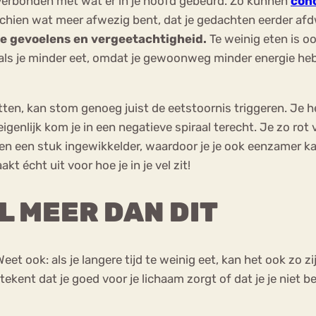
 verbonden met wat er in je hoofd gebeurd. Zo kunnen
con
schien wat meer afwezig bent, dat je gedachten eerder afd
he gevoelens en vergeetachtigheid.
Te weinig eten is o
 als je minder eet, omdat je gewoonweg minder energie heb
 zitten, kan stom genoeg juist de eetstoornis triggeren. Je 
eigenlijk kom je in een negatieve spiraal terecht. Je zo ro
even een stuk ingewikkelder, waardoor je je ook eenzamer k
t écht uit voor hoe je in je vel zit!
L MEER DAN DIT
eet ook: als je langere tijd te weinig eet, kan het ook zo z
tekent dat je goed voor je lichaam zorgt of dat je je niet b