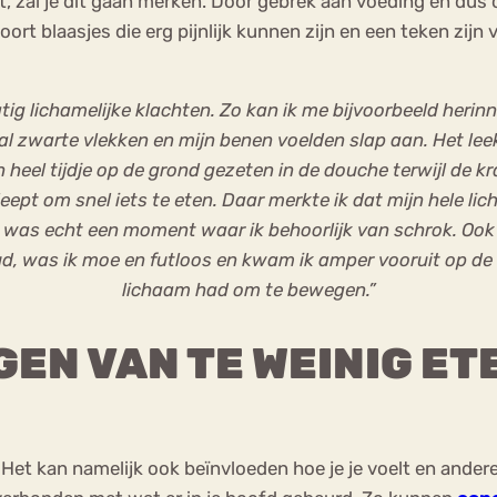
eet, zal je dit gaan merken. Door gebrek aan voeding en du
soort blaasjes die erg pijnlijk kunnen zijn en een teken zij
matig lichamelijke klachten. Zo kan ik me bijvoorbeeld heri
maal zwarte vlekken en mijn benen voelden slap aan. Het l
n heel tijdje op de grond gezeten in de douche terwijl de
pt om snel iets te eten. Daar merkte ik dat mijn hele lich
t was echt een moment waar ik behoorlijk van schrok. Oo
oud, was ik moe en futloos en kwam ik amper vooruit op de 
lichaam had om te bewegen.”
EN VAN TE WEINIG ET
n. Het kan namelijk ook beïnvloeden hoe je je voelt en and