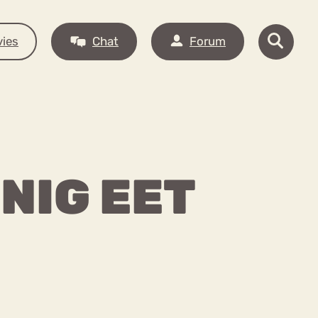
ies
Chat
Forum
INIG EET