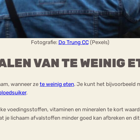
Fotografie:
Do Trung CC
(Pexels)
ALEN VAN TE WEINIG E
haam, wanneer ze
te weinig eten
. Je kunt het bijvoorbeeld 
 bloedsuiker
.
jke voedingsstoffen, vitaminen en mineralen te kort waardo
at je lichaam afvalstoffen minder goed kan afbreken en di