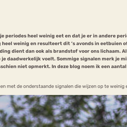
Chat
Forum
t je periodes heel weinig eet en dat je er in andere p
heel weinig en resulteert dit ‘s avonds in eetbuien o
s
Anorexia Nervosa
Eetbuien
Pi
ding dient dan ook als brandstof voor ons lichaam. Al
 je daadwerkelijk voelt. Sommige signalen merk je mis
isschien niet opmerkt. In deze blog noem ik een aanta
gen met de onderstaande signalen die wijzen op te weinig 