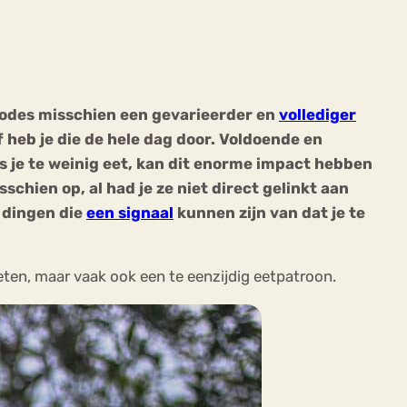
eriodes misschien een gevarieerder en
vollediger
f heb je die de hele dag door. Voldoende en
ekeren
Sport
Trauma
s je te weinig eet, kan dit enorme impact hebben
schien op, al had je ze niet direct gelinkt aan
l dingen die
een signaal
kunnen zijn van dat je te
eten, maar vaak ook een te eenzijdig eetpatroon.