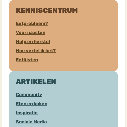
KENNISCENTRUM
Eetprobleem?
Voor naasten
Hulp en herstel
Hoe vertel ik het?
Eetlijsten
ARTIKELEN
Community
Eten en koken
Inspiratie
Sociale Media