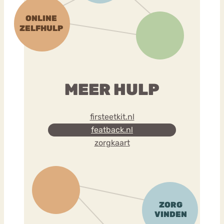
MEER HULP
firsteetkit.nl
featback.nl
zorgkaart