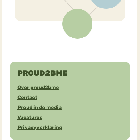
PROUD2BME
Over proud2bme
Contact
Proud in de media
Vacatures
Privacyverklaring