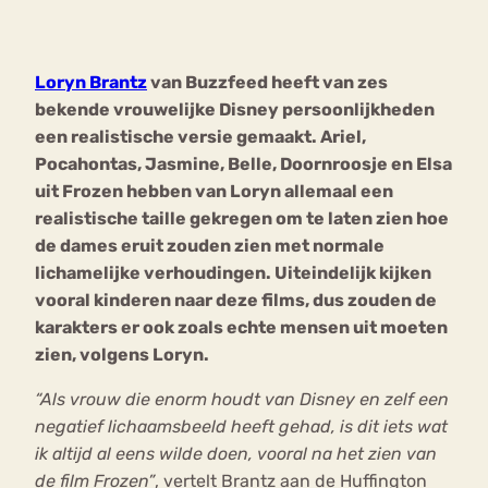
Bouli
Chat
Loryn Brantz
van Buzzfeed heeft van zes
mia
Eetstoornis
Anorexia Nervosa
bekende vrouwelijke Disney persoonlijkheden
Nerv
een realistische versie gemaakt. Ariel,
osa
Forum
Pocahontas, Jasmine, Belle, Doornroosje en Elsa
Eetbuien
Piekeren
Sport
Trauma
uit Frozen hebben van Loryn allemaal een
Orthorexia
Afvallen
Angst
realistische taille gekregen om te laten zien hoe
de dames eruit zouden zien met normale
lichamelijke verhoudingen. Uiteindelijk kijken
vooral kinderen naar deze films, dus zouden de
karakters er ook zoals echte mensen uit moeten
zien, volgens Loryn.
“Als vrouw die enorm houdt van Disney en zelf een
negatief lichaamsbeeld heeft gehad, is dit iets wat
ik altijd al eens wilde doen, vooral na het zien van
de film Frozen”
, vertelt Brantz aan de Huffington