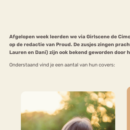
VEEL GEZOCHTE TERMEN
Afgelopen week leerden we via Girlscene de Cim
op de redactie van Proud. De zusjes zingen pracht
Eetstoorni
Boulimia Nervosa
Lauren en Dani) zijn ook bekend geworden door h
Orthorexia
Afvallen
Angst
Onderstaand vind je een aantal van hun covers: