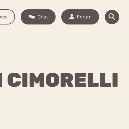
ies
Chat
Forum
 CIMORELLI