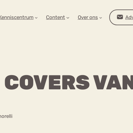
AR OP ZOEK?
Kenniscentrum
Content
Over ons
Adv
 COVERS VAN
Advies
orelli