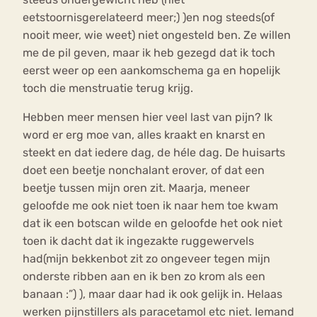
eetstoornisgerelateerd meer;) )en nog steeds(of
nooit meer, wie weet) niet ongesteld ben. Ze willen
me de pil geven, maar ik heb gezegd dat ik toch
eerst weer op een aankomschema ga en hopelijk
toch die menstruatie terug krijg.
Hebben meer mensen hier veel last van pijn? Ik
word er erg moe van, alles kraakt en knarst en
steekt en dat iedere dag, de héle dag. De huisarts
doet een beetje nonchalant erover, of dat een
beetje tussen mijn oren zit. Maarja, meneer
geloofde me ook niet toen ik naar hem toe kwam
dat ik een botscan wilde en geloofde het ook niet
toen ik dacht dat ik ingezakte ruggewervels
had(mijn bekkenbot zit zo ongeveer tegen mijn
onderste ribben aan en ik ben zo krom als een
banaan :”) ), maar daar had ik ook gelijk in. Helaas
werken pijnstillers als paracetamol etc niet. Iemand