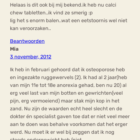
Helaas is dit ook bij mij bekend.ik heb nu calci
chew tabletten..ik vind ze smerig :p
Iig het s enorm balen..wat een eetstoornis wel niet
kan veroorzaken..
Beantwoorden
Mia
3 november, 2012
Ik heb in februari gehoord dat ik osteoporose heb
en ingezakte ruggewervels (2). Ik had al 2 jaar(heb
van mijn 11e tot 18e anorexia gehad, ben nu 20) al
erg veel last van mijn botten en gewrichten(veel
pijn, erg vermoeiend) maar stak mijn kop in het
zand. Nu zijn de waarden echt heel slecht en de
dokter én specialist gaven toe dat er niet veel meer
aan te doen was behalve voorkomen dat het erger
werd. Nu moet ik er wel bij zeggen dat ik nog
steeds ondergewicht heb (niet