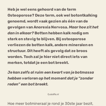
Heb je wel eens gehoord van de term
Bouli
Osteoporose?
Deze term, ook wel
botontkalking
Chat
mia
genoemd, wordt vaak gezien als één van de
Eetstoornis
Anorexia Nervosa
Nerv
gevolgen van Anorexia Nervosa.
Maar hoe zit het
osa
Forum
dan in elkaar?
Botten hebben kalk nodig om
sterk en stevig te blijven. Bij osteoporose
Eetbuien
Piekeren
Sport
Trauma
verliezen de botten kalk, andere mineralen en
Orthorexia
Afvallen
Angst
structuur. Dit heeft als gevolg dat ze broos
worden. Toch zal je hier niet direct iets van
merken, totdat je een bot breekt.
Je kan zelfs al ruim een kwart van je botmassa
hebben verloren op het moment dat je “zonder
reden” een bot breekt.
fysiolife.nl
Hoe meer botmineraal je rond je 30ste jaar bezit,