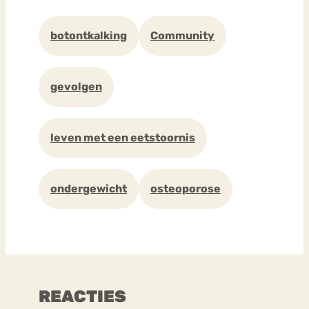
botontkalking
Community
gevolgen
leven met een eetstoornis
ondergewicht
osteoporose
REACTIES