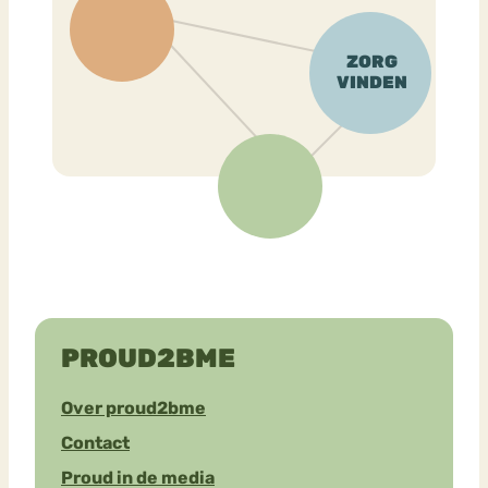
PROUD2BME
Over proud2bme
Contact
Proud in de media