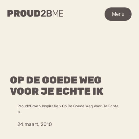
WAAR BEN JE NAAR OP
Menu
Menu
ZOEK?
Zoeken
Zoeken
Home
POPULAIRE PAGINA’S
Kenniscentrum
OP DE GOEDE WEG
Ga
Over proud2bme
naar
VOOR JE ECHTE IK
Contact
Content
de
Proud in de media
inhoud
Vacatures
Proud2Bme
>
Inspiratie
>
Op De Goede Weg Voor Je Echte
Over ons
Privacyverklaring
Ik
24 maart, 2010
VEEL GEZOCHTE TERMEN
Advies