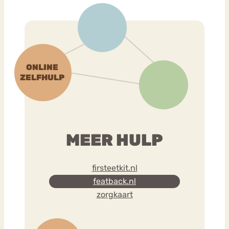
MEER HULP
firsteetkit.nl
featback.nl
zorgkaart