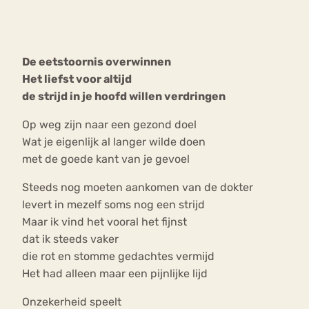
Bouli
Chat
mia
De eetstoornis overwinnen
Eetstoornis
Anorexia Nervosa
Nerv
Het liefst voor altijd
osa
Forum
de strijd in je hoofd willen verdringen
Eetbuien
Piekeren
Sport
Trauma
Op weg zijn naar een gezond doel
Orthorexia
Afvallen
Angst
Wat je eigenlijk al langer wilde doen
met de goede kant van je gevoel
Steeds nog moeten aankomen van de dokter
levert in mezelf soms nog een strijd
Maar ik vind het vooral het fijnst
dat ik steeds vaker
die rot en stomme gedachtes vermijd
Het had alleen maar een pijnlijke lijd
Onzekerheid speelt