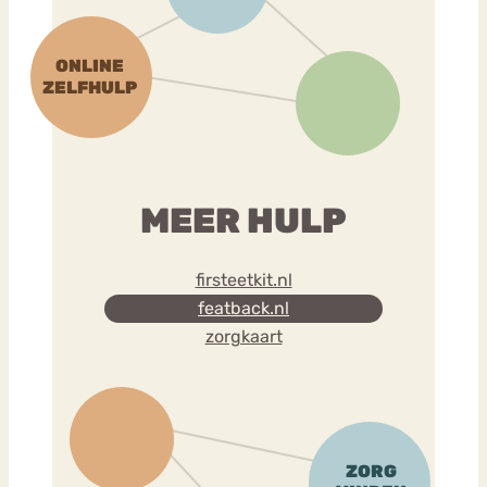
MEER HULP
firsteetkit.nl
featback.nl
zorgkaart