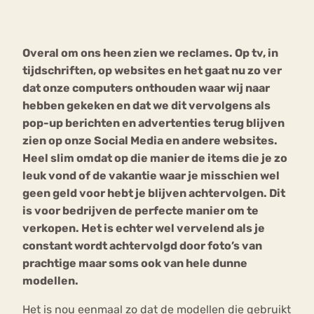
Bouli
Chat
Overal om ons heen zien we reclames. Op tv, in
mia
Eetstoornis
Anorexia Nervosa
tijdschriften, op websites en het gaat nu zo ver
Nerv
dat onze computers onthouden waar wij naar
osa
Forum
hebben gekeken en dat we dit vervolgens als
Eetbuien
Piekeren
Sport
Trauma
pop-up berichten en advertenties terug blijven
Orthorexia
Afvallen
Angst
zien op onze Social Media en andere websites.
Heel slim omdat op die manier de items die je zo
leuk vond of de vakantie waar je misschien wel
geen geld voor hebt je blijven achtervolgen. Dit
is voor bedrijven de perfecte manier om te
verkopen. Het is echter wel vervelend als je
constant wordt achtervolgd door foto’s van
prachtige maar soms ook van hele dunne
modellen.
Het is nou eenmaal zo dat de modellen die gebruikt