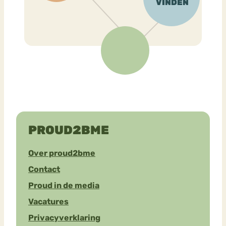
PROUD2BME
Over proud2bme
Contact
Proud in de media
Vacatures
Privacyverklaring