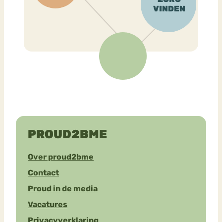
PROUD2BME
Over proud2bme
Contact
Proud in de media
Vacatures
Privacyverklaring