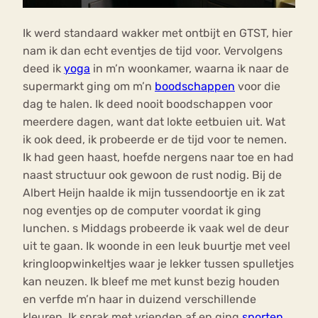
Ik werd standaard wakker met ontbijt en GTST, hier
nam ik dan echt eventjes de tijd voor. Vervolgens
deed ik
yoga
in m’n woonkamer, waarna ik naar de
supermarkt ging om m’n
boodschappen
voor die
dag te halen. Ik deed nooit boodschappen voor
meerdere dagen, want dat lokte eetbuien uit. Wat
ik ook deed, ik probeerde er de tijd voor te nemen.
Ik had geen haast, hoefde nergens naar toe en had
naast structuur ook gewoon de rust nodig. Bij de
Albert Heijn haalde ik mijn tussendoortje en ik zat
nog eventjes op de computer voordat ik ging
lunchen. s Middags probeerde ik vaak wel de deur
uit te gaan. Ik woonde in een leuk buurtje met veel
kringloopwinkeltjes waar je lekker tussen spulletjes
kan neuzen. Ik bleef me met kunst bezig houden
en verfde m’n haar in duizend verschillende
kleuren. Ik sprak met vrienden af en ging
sporten
.