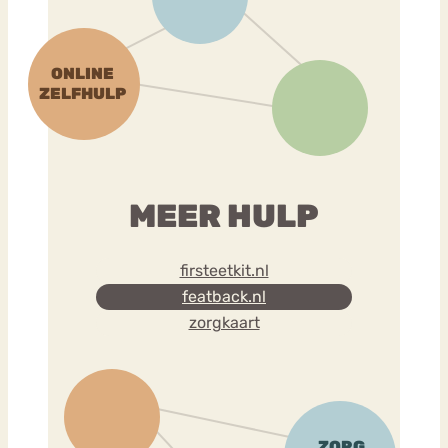
MEER HULP
firsteetkit.nl
featback.nl
zorgkaart