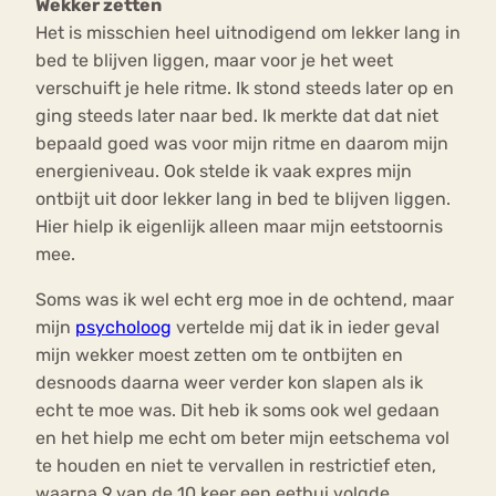
Wekker zetten
Het is misschien heel uitnodigend om lekker lang in
bed te blijven liggen, maar voor je het weet
verschuift je hele ritme. Ik stond steeds later op en
ging steeds later naar bed. Ik merkte dat dat niet
bepaald goed was voor mijn ritme en daarom mijn
energieniveau. Ook stelde ik vaak expres mijn
ontbijt uit door lekker lang in bed te blijven liggen.
Hier hielp ik eigenlijk alleen maar mijn eetstoornis
mee.
Soms was ik wel echt erg moe in de ochtend, maar
mijn
psycholoog
vertelde mij dat ik in ieder geval
mijn wekker moest zetten om te ontbijten en
desnoods daarna weer verder kon slapen als ik
echt te moe was. Dit heb ik soms ook wel gedaan
en het hielp me echt om beter mijn eetschema vol
te houden en niet te vervallen in restrictief eten,
waarna 9 van de 10 keer een eetbui volgde.