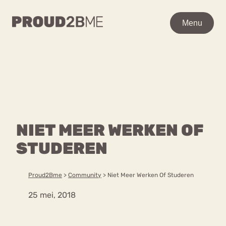
WAAR BEN JE NAAR OP ZO
Menu
Zoeken
Zoeken
POPULAIRE PAGINA’S
Home
Over proud2bme
Kenniscentrum
Contact
NIET MEER WERKEN OF
Ga
Proud in de media
naar
STUDEREN
Vacatures
Content
de
Privacyverklaring
inhoud
Proud2Bme
>
Community
>
Niet Meer Werken Of Studeren
Over ons
VEEL GEZOCHTE TERMEN
25 mei, 2018
Advies