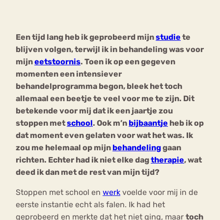
Boulimia
Eetstoornis
Anorexia Nervos
Nervosa
Chat
Een tijd lang heb ik geprobeerd mijn
studie
te
Sport
Trauma
Orthorexia
Afvallen
blijven volgen, terwijl ik in behandeling was voor
mijn
eetstoornis
. Toen ik op een gegeven
Forum
momenten een intensiever
behandelprogramma begon, bleek het toch
allemaal een beetje te veel voor me te zijn. Dit
betekende voor mij dat ik een jaartje zou
stoppen met
school
. Ook m’n
bijbaantje
heb ik op
dat moment even gelaten voor wat het was. Ik
zou me helemaal op mijn
behandeling
gaan
richten. Echter had ik niet elke dag
therapie
, wat
deed ik dan met de rest van mijn tijd?
Stoppen met school en
werk
voelde voor mij in de
eerste instantie echt als falen. Ik had het
geprobeerd en merkte dat het niet ging, maar
toch