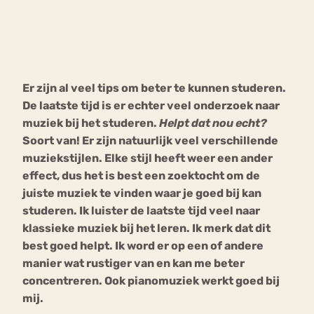
Bouli
Chat
mia
Eetstoornis
Anorexia Nervosa
Nerv
Er zijn al veel tips om beter te kunnen studeren.
osa
Forum
De laatste tijd is er echter veel onderzoek naar
Eetbuien
Piekeren
Sport
Trauma
muziek bij het studeren.
Helpt dat nou echt?
Orthorexia
Afvallen
Angst
Soort van! Er zijn natuurlijk veel verschillende
muziekstijlen. Elke stijl heeft weer een ander
effect, dus het is best een zoektocht om de
juiste muziek te vinden waar je goed bij kan
studeren. Ik luister de laatste tijd veel naar
klassieke muziek bij het leren. Ik merk dat dit
best goed helpt. Ik word er op een of andere
manier wat rustiger van en kan me beter
concentreren. Ook pianomuziek werkt goed bij
mij.