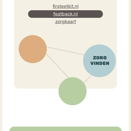
firsteetkit.nl
featback.nl
zorgkaart