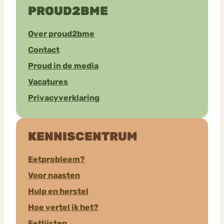
PROUD2BME
Over proud2bme
Contact
Proud in de media
Vacatures
Privacyverklaring
KENNISCENTRUM
Eetprobleem?
Voor naasten
Hulp en herstel
Hoe vertel ik het?
Eetlijsten